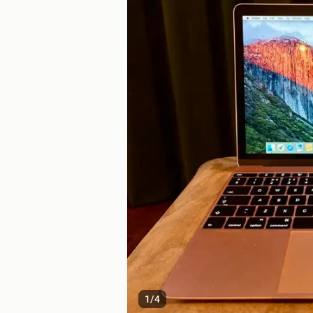
1
/
4