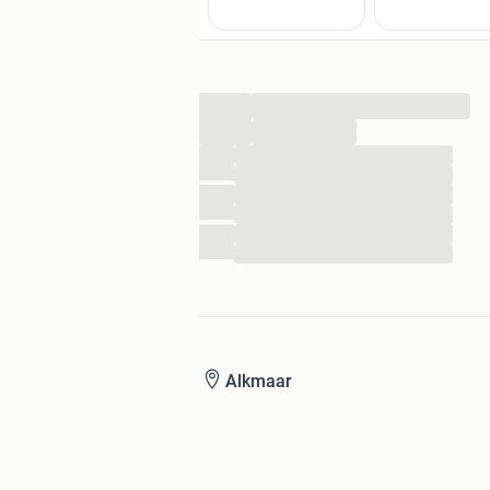
...
...
...
...
...
...
...
...
Alkmaar