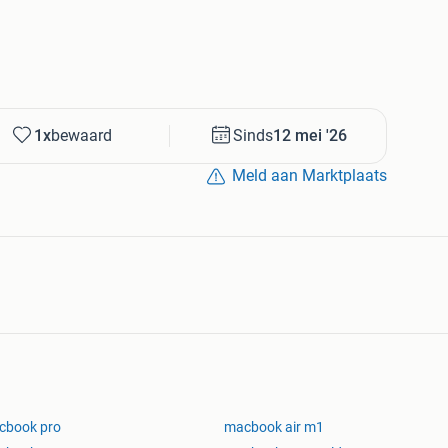
1x
bewaard
Sinds
12 mei '26
Meld aan Marktplaats
cbook pro
macbook air m1