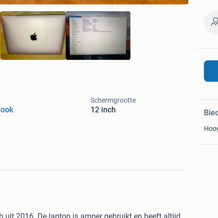
Schermgrootte
ook
12 inch
Bie
Hoo
uit 2016. De laptop is amper gebruikt en heeft altijd