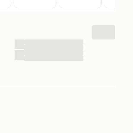
...
...
...
...