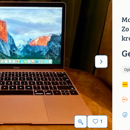
Ma
Zo
kr
G
Op
1