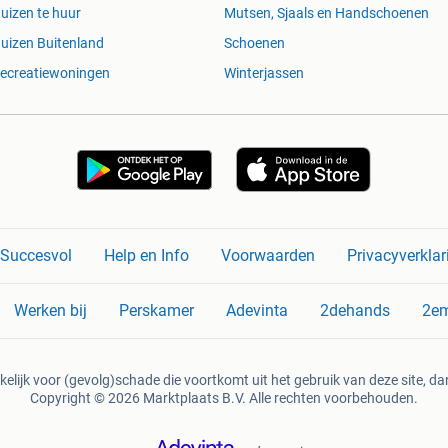
uizen te huur
Mutsen, Sjaals en Handschoenen
uizen Buitenland
Schoenen
ecreatiewoningen
Winterjassen
n Succesvol
Help en Info
Voorwaarden
Privacyverklar
Werken bij
Perskamer
Adevinta
2dehands
2e
kelijk voor (gevolg)schade die voortkomt uit het gebruik van deze site, dan
Copyright © 2026 Marktplaats B.V. Alle rechten voorbehouden.