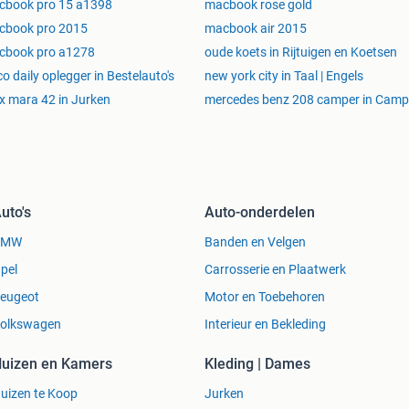
cbook pro 15 a1398
macbook rose gold
cbook pro 2015
macbook air 2015
cbook pro a1278
oude koets in Rijtuigen en Koetsen
co daily oplegger in Bestelauto's
new york city in Taal | Engels
 mara 42 in Jurken
mercedes benz 208 camper in Camp
uto's
Auto-onderdelen
BMW
Banden en Velgen
pel
Carrosserie en Plaatwerk
eugeot
Motor en Toebehoren
olkswagen
Interieur en Bekleding
uizen en Kamers
Kleding | Dames
uizen te Koop
Jurken