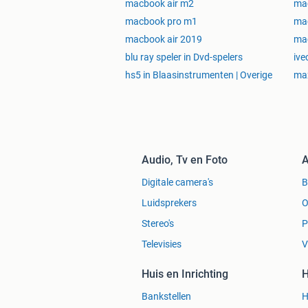
macbook air m2
ma
macbook pro m1
ma
macbook air 2019
ma
blu ray speler in Dvd-spelers
ive
hs5 in Blaasinstrumenten | Overige
max
Audio, Tv en Foto
A
Digitale camera's
Luidsprekers
O
Stereo's
P
Televisies
V
Huis en Inrichting
H
Bankstellen
H