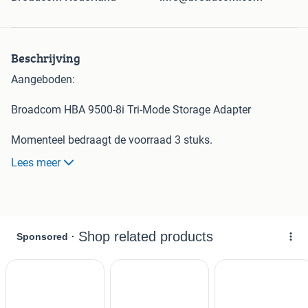
Beschrijving
Aangeboden:
Broadcom HBA 9500-8i Tri-Mode Storage Adapter
Momenteel bedraagt de voorraad 3 stuks.
Lees meer
Slechts 12 maanden gebruikt!
Let op: De prijs is vast en is dus niet onderhandelbaar.
Paypal betalingen zijn uiteraard mogelijk. De kosten per
transactie bedragen 3,4% van het aankoopbedrag, te
vermeerderen met een eenmalige bijdrage van € 0,35.
Indien u uw mailadres, en uw naam en adres aan mij
doorgeeft, stuur ik u per ommegaande een betaalverzoek.