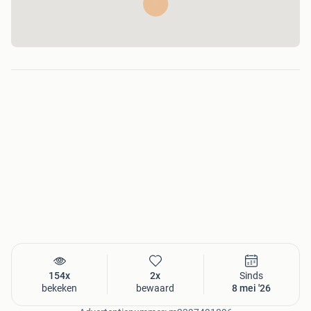
- U ontvangt een track en trace nummer na verzending
- Alle zendingen zijn verzekerd tegen verlies en
beschadiging en diefstal bij PostNL
- Mijn prijs is vaak de laagste in Nederland en soms in
Europa!
De notebook is te versturen met Postnl a 15 Euro in
Nederland, of voor 20 Euro naar België.
Ik accepteer paypal tegen paypal kosten.(3,4% + 35 cent)
Ik accepteer geen bitcoin
Ik kan een betaalverzoek sturen (Nederland) als u uw email
adres stuurt.
154x
2x
Sinds
bekeken
bewaard
8 mei '26