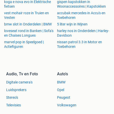
koga e nova evo in Elektrische
gispen kapstokken in
fietsen
Woonaccessoires | Kapstokken
vest mohair roze in Truien en
accubak mercedes in Accu's en
Vesten
Toebehoren
bmw slot in Onderdelen | BMW
5 liter wijn in Wijnen
loveseat rond in Banken | Sofa's
harley nos in Onderdelen | Harley-
en Chaises Longues
Davidson
marvel pop in Speelgoed |
nissan patrol 3.3 in Motor en
Actiefiguren
Toebehoren
Audio, Tv en Foto
Auto's
Digitale camera's
BMW
Luidsprekers
Opel
Stereo's
Peugeot
Televisies
Volkswagen