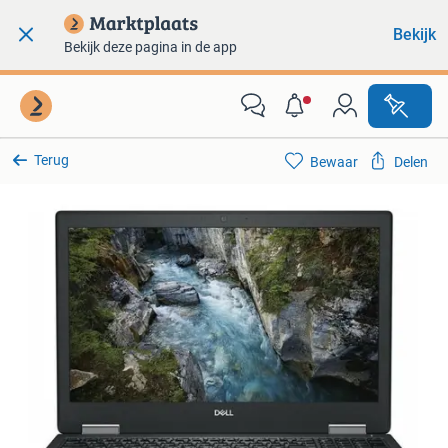
Bekijk
Bekijk deze pagina in de app
Terug
Bewaar
Delen