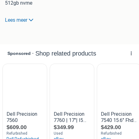
512gb nvme
De laptop is helemaal nagekeken en opnieuw geïnstalleerd
Lees meer
met Windows 11 pro met licentie.
Inclusief een originele Dell adapter en kabel.
Deze notebook (mobiel workstation) is in nieuwstaat! qua
uiterlijk.
Specificaties:
- Processor:Xeon E2276M 6 cores 12 Threads
- Scherm: 15.6 Inch IPS
- Schermresolutie: 1920 x 1080 (Full HD).
- Werkgeheugen: 32GB DDR4.
- Opslag: 512GB NVME
- Video: RTX 3000 (lekker snel dus!)
- Audio: Realtek HD Audio.
- Draadloos netwerk: Intel Dual-Band AC-8265 Wifi Max
867Mbps (2.4 & 5Ghz).
- Netwerk: Intel I219-LM Gigabit Lan (Max 1000Mbps).