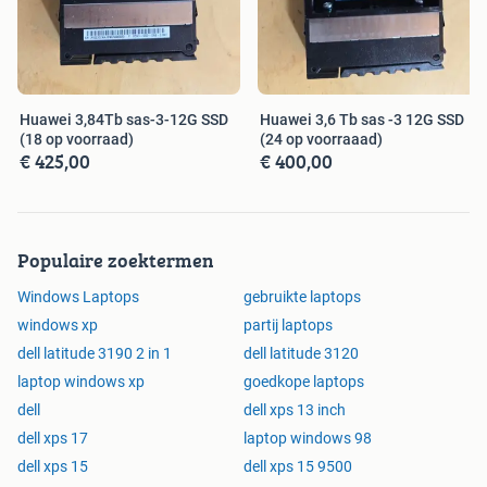
Huawei 3,84Tb sas-3-12G SSD
Huawei 3,6 Tb sas -3 12G SSD
(18 op voorraad)
(24 op voorraaad)
€ 425,00
€ 400,00
Populaire zoektermen
Windows Laptops
gebruikte laptops
windows xp
partij laptops
dell latitude 3190 2 in 1
dell latitude 3120
laptop windows xp
goedkope laptops
dell
dell xps 13 inch
dell xps 17
laptop windows 98
dell xps 15
dell xps 15 9500