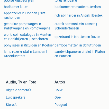
poolse klusbedrijven
toilet renovatie
badkamer kitter
badkamer renovatie rotterdam
appenzeller in Honden | Niet-
rich abr herder in Antiek | Bestek
rashonden
gebruikte pompwagen in
starck samsonite in Tassen |
Palletwagens en Pompwagens
Schoudertassen
world coin catalogus in Munten
opzetrand in Kratten en Dozen
en Bankbiljetten | Toebehoren
pony sjees in Rijtuigen en Koetsen
bamboe matten in Schuttingen
lamp roze kristal in Lampen |
sandwichpanelen chalet in Platen
Kroonluchters
en Panelen
Audio, Tv en Foto
Auto's
Digitale camera's
BMW
Luidsprekers
Opel
Stereo's
Peugeot