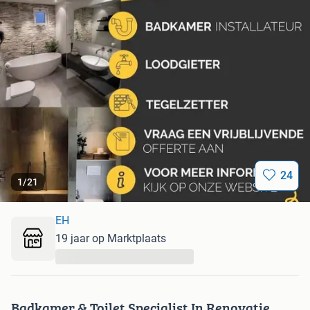
24
1
/
21
EH
19 jaar op Marktplaats
...
Badkamer & Toilet Specialist In Renovatie