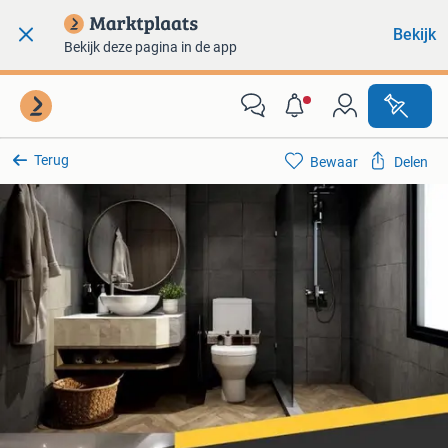
Bekijk
Bekijk deze pagina in de app
Terug
Bewaar
Delen