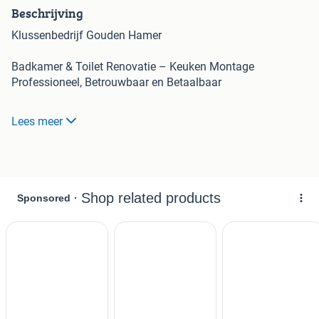
Beschrijving
Klussenbedrijf Gouden Hamer
Badkamer & Toilet Renovatie – Keuken Montage
Professioneel, Betrouwbaar en Betaalbaar
Werkgebied: Apeldoorn • Deventer • Zwolle • Almelo •
Lees meer
Enschede • Gronau
Website: www.klussenbedrijf-goudenhamer.nl
Telefoon: +31 6 16 51 36 59
Bent u al tijden op zoek naar een betrouwbare en
vakkundige klusjesman?
Heeft u geen tijd, niet het juiste gereedschap of simpelweg
geen zin om zelf aan de slag te gaan?
Dan bent u bij Klussenbedrijf Gouden Hamer aan het juiste
adres.