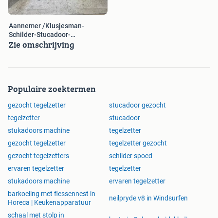
aannemersbedrijf, badkamer, badkamer renovatie,
betegelen, betrouwbaar, bouw, bouwspecialisten, CV-
installateur, Cv-installatie, deuren, elektra, elektricien,
Aannemer /Klusjesman-
Schilder-Stucadoor-
installatie, installatiebedrijf, isolatie, gevel, gevels,
Zie omschrijving
Tegelzetter-Badkamer
goedkoop, keuken, klus, klussen, klusbedrijf, klusser,
klussers, kozijn, kozijnen, kunststof ramen, lage prijs,
laminaat, leidingen, leidingen aanleggen, legaal, loodgieter,
loodgieterswerk, onderhoud, onderhoudsbedrijf,
Populaire zoektermen
opknappen, parket, Poolse bouwbedrijf, Pools
bouwpersoneel, Poolse aannemer, riolering, ramen,
gezocht tegelzetter
stucadoor gezocht
renovatie, renovatiebedrijf, renoveren, schilder,
tegelzetter
stucadoor
schilderwerk, schilders, schilderen, schildersbedrijf,
stukadoors machine
tegelzetter
sloopbedrijf, slopen, sloopwerk, slopers, snel, stukadoor,
gezocht tegelzetter
tegelzetter gezocht
stukadoorsbedrijf, stukadoren, stuken, tegelzetter,
tegelzetters, tegelzettersbedrijf, tegels, timmerwerk,
gezocht tegelzetters
schilder spoed
timmeren, timmerman, tuin, terras, verwarming, verbouwen,
ervaren tegelzetter
tegelzetter
verbouwingen, verbouwingsfactuur, verbouwing kosten,
stukadoors machine
ervaren tegelzetter
vloer, vloer verwarming, werkzaamheden, uitbouw, Den
barkoeling met flessennest in
Bosch, Oss, Tiel, Zaltbommel, Eindhoven, Bussum, Vught,
neilpryde v8 in Windsurfen
Horeca | Keukenapparatuur
Woerden, Nieuw-Vennep,Tilburg, Veghel, Brabant, Waalwijk,
schaal met stolp in