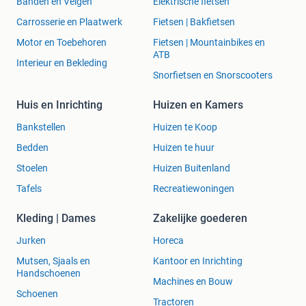
Banden en Velgen
Elektrische fietsen
Carrosserie en Plaatwerk
Fietsen | Bakfietsen
Motor en Toebehoren
Fietsen | Mountainbikes en
ATB
Interieur en Bekleding
Snorfietsen en Snorscooters
Huis en Inrichting
Huizen en Kamers
Bankstellen
Huizen te Koop
Bedden
Huizen te huur
Stoelen
Huizen Buitenland
Tafels
Recreatiewoningen
Kleding | Dames
Zakelijke goederen
Jurken
Horeca
Mutsen, Sjaals en
Kantoor en Inrichting
Handschoenen
Machines en Bouw
Schoenen
Tractoren