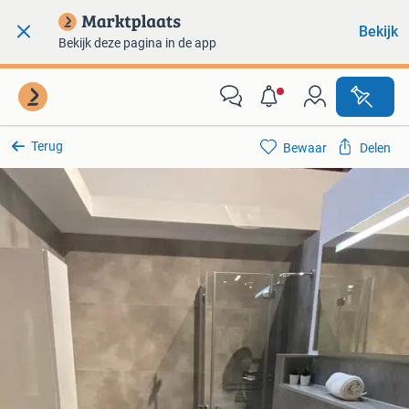
Bekijk
Bekijk deze pagina in de app
Terug
Bewaar
Delen