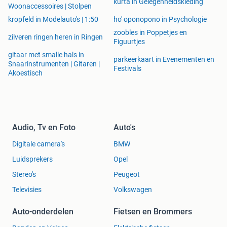
Rotterdam, Den Haag, Breda, Dordrecht, Gouda,
kurta in Gelegenheidskleding
Woonaccessoires | Stolpen
Nieuwerkerk aan den IJssel, Amsterdam, Zoetermeer,
kropfeld in Modelauto's | 1:50
ho' oponopono in Psychologie
Riswijk, Berkel en Rodenrijs, Delft, Voorburg, Spijkenisse,
zoobles in Poppetjes en
Maarsen, Bilthoven, Roosendaal, Pernis, Hoogvliet, Utrecht,
zilveren ringen heren in Ringen
Figuurtjes
Alkmaar, Leiden, Harlem, Zwolle, Drentche , Soest
gitaar met smalle hals in
,Groningen ,Leiderdorp , Hoogeven , Nieuwegein,
parkeerkaart in Evenementen en
Snaarinstrumenten | Gitaren |
Waddinxveen, Bergschenhoek, Zeist , Naaldwijk, Katwijk,
Festivals
Akoestisch
Kijkduin , Wassenaar , Rotterdam , Ridderkerk , Bergen op
zoom , Capelle aan den IJssel , Krimpen an de IJssel ,
Ouderkerk an den IJssel , Gorinchem , Zwijndrecht ,
Papendrecht , Tilburg , Eindhoven , Amersfoort , Apeldoorn .
Audio, Tv en Foto
Auto's
Digitale camera's
BMW
Luidsprekers
Opel
Stereo's
Peugeot
Televisies
Volkswagen
Auto-onderdelen
Fietsen en Brommers