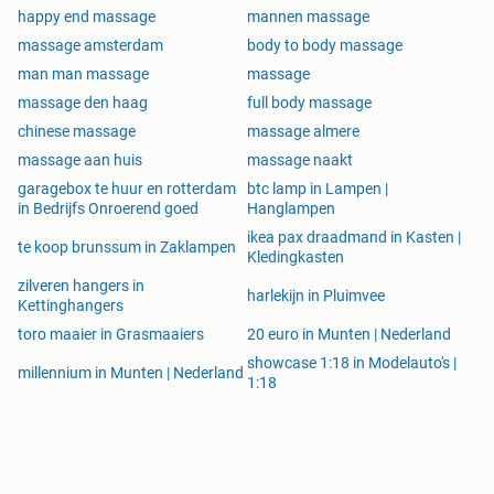
happy end massage
mannen massage
massage amsterdam
body to body massage
man man massage
massage
massage den haag
full body massage
chinese massage
massage almere
massage aan huis
massage naakt
garagebox te huur en rotterdam
btc lamp in Lampen |
in Bedrijfs Onroerend goed
Hanglampen
ikea pax draadmand in Kasten |
te koop brunssum in Zaklampen
Kledingkasten
zilveren hangers in
harlekijn in Pluimvee
Kettinghangers
toro maaier in Grasmaaiers
20 euro in Munten | Nederland
showcase 1:18 in Modelauto's |
millennium in Munten | Nederland
1:18