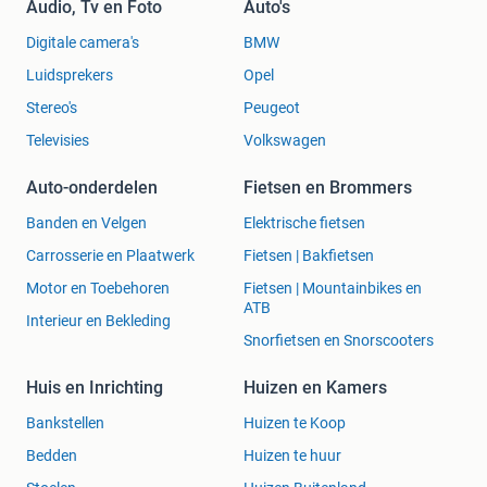
Audio, Tv en Foto
Auto's
Digitale camera's
BMW
Luidsprekers
Opel
Stereo's
Peugeot
Televisies
Volkswagen
Auto-onderdelen
Fietsen en Brommers
Banden en Velgen
Elektrische fietsen
Carrosserie en Plaatwerk
Fietsen | Bakfietsen
Motor en Toebehoren
Fietsen | Mountainbikes en
ATB
Interieur en Bekleding
Snorfietsen en Snorscooters
Huis en Inrichting
Huizen en Kamers
Bankstellen
Huizen te Koop
Bedden
Huizen te huur