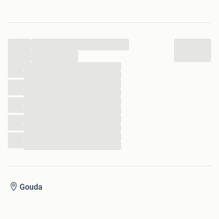
wellnesskennis met persoonlijke zorg om klanten te helpen
ontspannen en zich weer verfrist te voelen.
Persoonlijke aandacht, rust en klanttevredenheid staan
...
centraal.
...
Afspraak mogelijk via telefoon of WhatsApp 0638440268.
...
...
...
...
...
...
...
...
...
...
Gouda