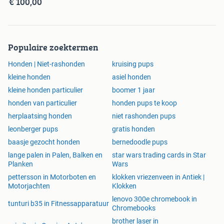
€ 100,00
Populaire zoektermen
Honden | Niet-rashonden
kruising pups
kleine honden
asiel honden
kleine honden particulier
boomer 1 jaar
honden van particulier
honden pups te koop
herplaatsing honden
niet rashonden pups
leonberger pups
gratis honden
baasje gezocht honden
bernedoodle pups
lange palen in Palen, Balken en
star wars trading cards in Star
Planken
Wars
pettersson in Motorboten en
klokken vriezenveen in Antiek |
Motorjachten
Klokken
lenovo 300e chromebook in
tunturi b35 in Fitnessapparatuur
Chromebooks
brother laser in