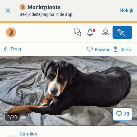
Bekijk
Bekijk deze pagina in de app
Terug
Bewaar
Delen
73
1
/
10
Carolien