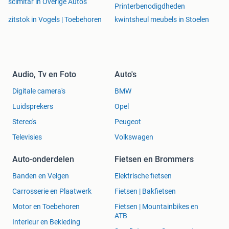
scimitar in Overige Auto's
Printerbenodigdheden
zitstok in Vogels | Toebehoren
kwintsheul meubels in Stoelen
Audio, Tv en Foto
Auto's
Digitale camera's
BMW
Luidsprekers
Opel
Stereo's
Peugeot
Televisies
Volkswagen
Auto-onderdelen
Fietsen en Brommers
Banden en Velgen
Elektrische fietsen
Carrosserie en Plaatwerk
Fietsen | Bakfietsen
Motor en Toebehoren
Fietsen | Mountainbikes en
ATB
Interieur en Bekleding