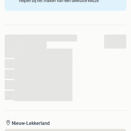
helpen bij het maken van een bewuste keuze.
Voor meer informatie kunt u altijd even contact opnemen.
...
...
...
...
...
...
...
...
...
...
...
...
Nieuw-Lekkerland