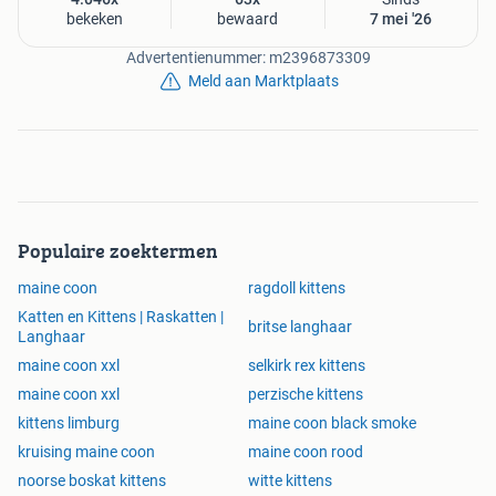
bekeken
bewaard
7 mei '26
Advertentienummer: m2396873309
Meld aan Marktplaats
Populaire zoektermen
maine coon
ragdoll kittens
Katten en Kittens | Raskatten |
britse langhaar
Langhaar
maine coon xxl
selkirk rex kittens
maine coon xxl
perzische kittens
kittens limburg
maine coon black smoke
kruising maine coon
maine coon rood
noorse boskat kittens
witte kittens