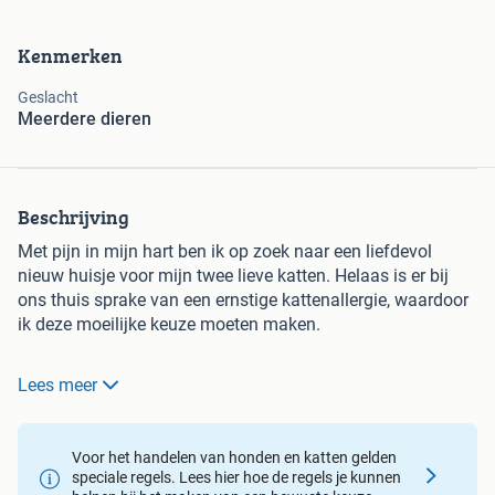
Kenmerken
Geslacht
Meerdere dieren
Beschrijving
Met pijn in mijn hart ben ik op zoek naar een liefdevol
nieuw huisje voor mijn twee lieve katten. Helaas is er bij
ons thuis sprake van een ernstige kattenallergie, waardoor
ik deze moeilijke keuze moeten maken.
Mijn katten zijn gewend aan aandacht en een warm thuis.
Lees meer
Ik gunnen ze een plek waar ze veel liefde, rust en goede
verzorging krijgen. Het liefst plaatsen we ze samen, omdat
ze aan elkaar gehecht zijn maar ze mogen ook allebei naar
Voor het handelen van honden en katten gelden
een nieuw huisje. Het zijn binnen katten en gewend aan
speciale regels. Lees hier hoe de regels je kunnen
kinderen en niet aan honden.