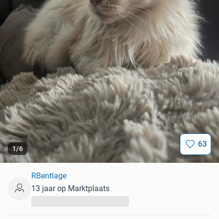
63
1
/
6
RBentlage
13 jaar op Marktplaats
...