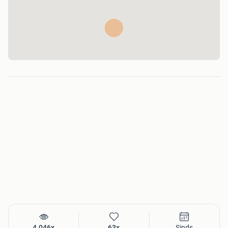
4.046x
63x
Sinds