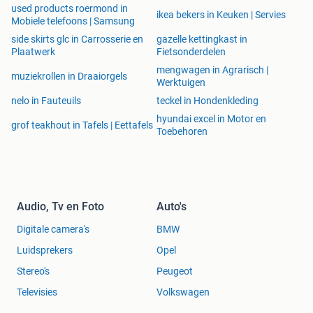
used products roermond in
ikea bekers in Keuken | Servies
Mobiele telefoons | Samsung
side skirts glc in Carrosserie en
gazelle kettingkast in
Plaatwerk
Fietsonderdelen
mengwagen in Agrarisch |
muziekrollen in Draaiorgels
Werktuigen
nelo in Fauteuils
teckel in Hondenkleding
hyundai excel in Motor en
grof teakhout in Tafels | Eettafels
Toebehoren
Audio, Tv en Foto
Auto's
Digitale camera's
BMW
Luidsprekers
Opel
Stereo's
Peugeot
Televisies
Volkswagen