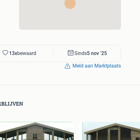
13x
bewaard
Sinds
5 nov '25
Meld aan Marktplaats
RBLIJVEN