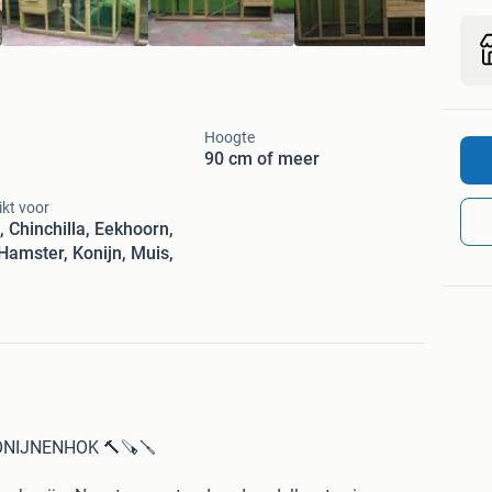
Hoogte
90 cm of meer
kt voor
, Chinchilla, Eekhoorn,
 Hamster, Konijn, Muis,
ONIJNENHOK 🔨🪚🪛