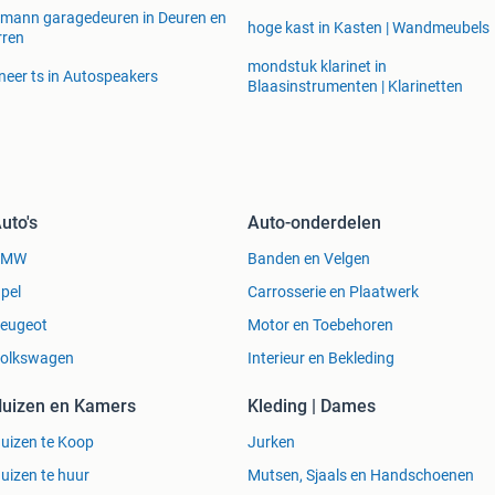
mann garagedeuren in Deuren en
hoge kast in Kasten | Wandmeubels
rren
mondstuk klarinet in
neer ts in Autospeakers
Blaasinstrumenten | Klarinetten
uto's
Auto-onderdelen
BMW
Banden en Velgen
pel
Carrosserie en Plaatwerk
eugeot
Motor en Toebehoren
olkswagen
Interieur en Bekleding
uizen en Kamers
Kleding | Dames
uizen te Koop
Jurken
uizen te huur
Mutsen, Sjaals en Handschoenen