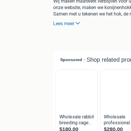
Wij maken maatwerk verblijven voor u
onze website, maken we konijnenhokk
Samen met u tekenen we het hok, de ren
zoals u het voor zich ziet.
Lees meer
De verblijven zijn van
GEÏMPREGNEE
verblijven zeer
DUURZAAM
en
ONDER
- Al het hang- en sluitwerk en de
SCH
- De nachthokken hebben een
BODEM
- Alle gezaagde kanten zijn
GESCHIL
- Het dak is bedekt met A-klasse
DAKB
- Het
GAAS
is leverbaar in verschillen
-
FUNDERING
in de vorm van een har
Kortom geheel afgewerkt
VAKWERK
, 
het onderhoud.
Een groot aantal van onze standaardm
te halen in Lunteren. Ook kunnen de di
op aanvraag.