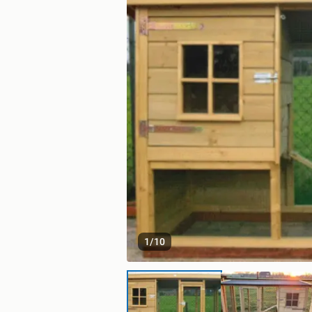
1
/
10