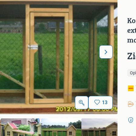
Ko
ex
ma
Z
Op
13