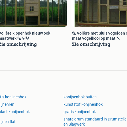
Volière kippenhok nieuw ook
🦜 Volière met Sluis vogelden 
maatwerk 🦜🦩🐓
maat vogelkooi op maat 🔨
Zie omschrijving
Zie omschrijving
tis konijnenhok
konijnenhok buiten
ijnenren
kunststof konijnenhok
plast konijnenhok
gratis konijnenhok
snare drum standaard in Drumstelle
ijnen flat
en Slagwerk