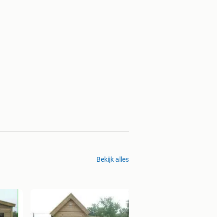
Bekijk alles
🥇Onderlaag p60460