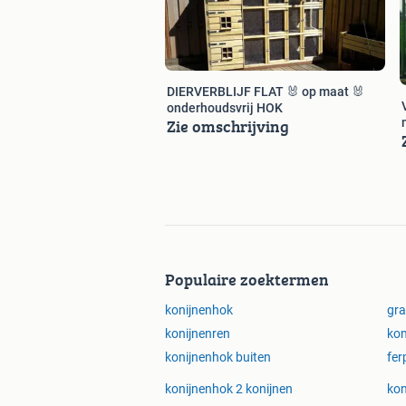
DIERVERBLIJF FLAT 🐰 op maat 🐰
onderhoudsvrij HOK
Zie omschrijving
Populaire zoektermen
konijnenhok
gra
konijnenren
kon
konijnenhok buiten
fer
konijnenhok 2 konijnen
kon