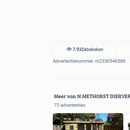
7.932x
bekeken
Advertentienummer: m2330546588
Meer van N.METHORST DIERVE
73 advertenties