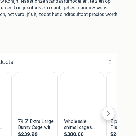
w konijn. Naast onze standaardmodellen, te zien op
en en konijnenflats op maat, geheel naar uw wens.
, het verblijf uit, zodat het eindresultaat precies wordt
RD
en
GEWOLMANISEERD
hout, wat maakt dat de
HOUDSVRIJ
zijn.
ROEVEN
zijn van
RVS
van 18 mm dik
BETONPLEX
DERD
EDEKKING
(zwart grijs groen rood of blauw)
de dikten en kleuren (gegalvaniseerd groen of zwart)
dhouten onderbalk mogelijk
voor de beste
KWALITEIT
en bovendien gemakkelijk in
odellen van onze website is op voorraad en direct af
erverblijven bij u worden bezorgd, kosten en levertijd