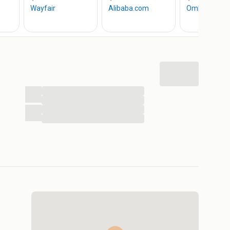
ag van 08:00 tot 12:30 en van 13:00 tot 16:30. Kom
maatwerk dierverblijf te bestellen of kijk op onze
 prijzen. Mocht u vragen hebben, bel gerust op
...
...
...
...