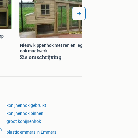
€ 2,07
op
Nieuw kippenhok met ren en legaal
ook maatwerk
Zie omschrijving
konijnenhok gebruikt
konijnenhok binnen
groot konijnenhok
n
plastic emmers in Emmers