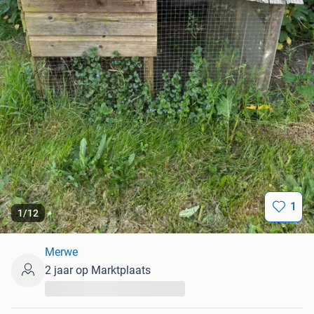
1
1
/
12
Merwe
2 jaar op Marktplaats
...