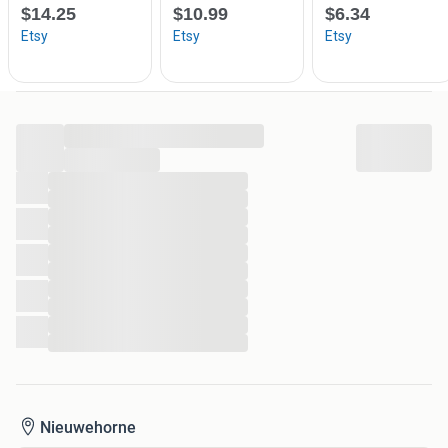
...
...
...
...
...
...
...
...
...
...
...
...
Nieuwehorne