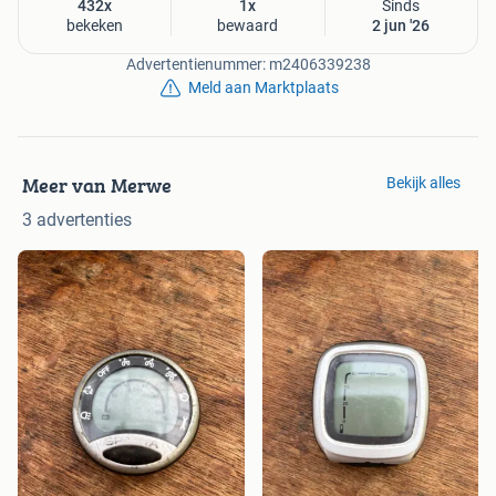
432x
1x
Sinds
bekeken
bewaard
2 jun '26
Advertentienummer: m2406339238
Meld aan Marktplaats
Meer van Merwe
Bekijk alles
3 advertenties