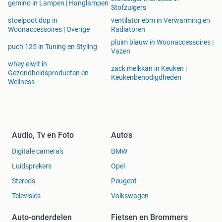
gemino in Lampen | Hanglampen
Stofzuigers
stoelpoot dop in
ventilator ebm in Verwarming en
Woonaccessoires | Overige
Radiatoren
pluim blauw in Woonaccessoires |
puch 125 in Tuning en Styling
Vazen
whey eiwit in
zack melkkan in Keuken |
Gezondheidsproducten en
Keukenbenodigdheden
Wellness
Audio, Tv en Foto
Auto's
Digitale camera's
BMW
Luidsprekers
Opel
Stereo's
Peugeot
Televisies
Volkswagen
Auto-onderdelen
Fietsen en Brommers