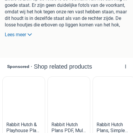
goede staat. Er zijn geen duidelijke foto’s van de voorkant,
omdat wij het hok tegen onze ren vast hebben staan, maar
dit houdt is in dezelfde staat als van de rechter zijde. De
losse houtjes die erboven op liggen komen van het hok,
deze kunnen er dus weer op. Ook zit er isolatie in het
Lees meer
bovenste gedeelte van het hok, deze kan er zomers ook uit
dus dat is ideaal. En het onderste gedeelte van het hok is
nog erg vies, maar het hok heeft geen bodem dus al het
afval wat daar ligt blijft bij ons liggen en neemt u dus niet
mee.