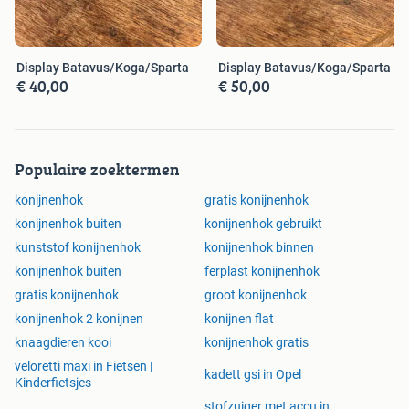
Display Batavus/Koga/Sparta
Display Batavus/Koga/Sparta
€ 40,00
€ 50,00
Populaire zoektermen
konijnenhok
gratis konijnenhok
konijnenhok buiten
konijnenhok gebruikt
kunststof konijnenhok
konijnenhok binnen
konijnenhok buiten
ferplast konijnenhok
gratis konijnenhok
groot konijnenhok
konijnenhok 2 konijnen
konijnen flat
knaagdieren kooi
konijnenhok gratis
veloretti maxi in Fietsen |
kadett gsi in Opel
Kinderfietsjes
stofzuiger met accu in