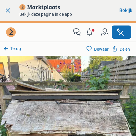
Bekijk
Bekijk deze pagina in de app
Terug
Bewaar
Delen