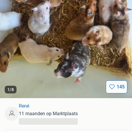
145
1
/
8
René
11 maanden op Marktplaats
...