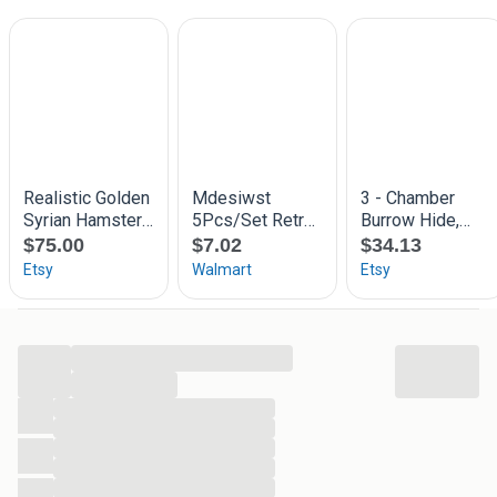
dwerghamster die heeft klein staartje lijkt op een muis
...
...
...
...
...
...
...