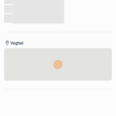
...
...
...
...
...
Veghel