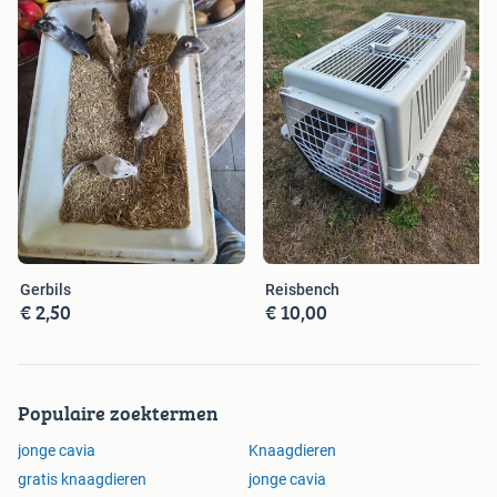
Gerbils
Reisbench
€ 2,50
€ 10,00
Populaire zoektermen
jonge cavia
Knaagdieren
gratis knaagdieren
jonge cavia