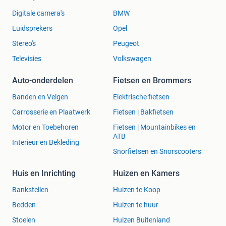
Digitale camera's
BMW
Luidsprekers
Opel
Stereo's
Peugeot
Televisies
Volkswagen
Auto-onderdelen
Fietsen en Brommers
Banden en Velgen
Elektrische fietsen
Carrosserie en Plaatwerk
Fietsen | Bakfietsen
Motor en Toebehoren
Fietsen | Mountainbikes en
ATB
Interieur en Bekleding
Snorfietsen en Snorscooters
Huis en Inrichting
Huizen en Kamers
Bankstellen
Huizen te Koop
Bedden
Huizen te huur
Stoelen
Huizen Buitenland