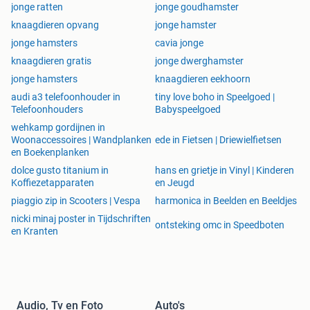
jonge ratten
jonge goudhamster
knaagdieren opvang
jonge hamster
jonge hamsters
cavia jonge
knaagdieren gratis
jonge dwerghamster
jonge hamsters
knaagdieren eekhoorn
audi a3 telefoonhouder in
tiny love boho in Speelgoed |
Telefoonhouders
Babyspeelgoed
wehkamp gordijnen in
Woonaccessoires | Wandplanken
ede in Fietsen | Driewielfietsen
en Boekenplanken
dolce gusto titanium in
hans en grietje in Vinyl | Kinderen
Koffiezetapparaten
en Jeugd
piaggio zip in Scooters | Vespa
harmonica in Beelden en Beeldjes
nicki minaj poster in Tijdschriften
ontsteking omc in Speedboten
en Kranten
Audio, Tv en Foto
Auto's