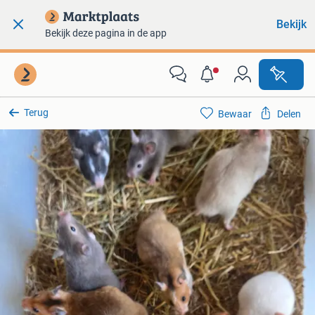
Bekijk
Bekijk deze pagina in de app
Terug
Bewaar
Delen