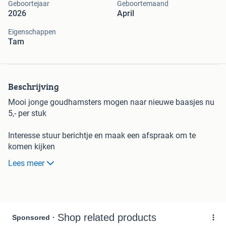
Geboortejaar
Geboortemaand
2026
April
Eigenschappen
Tam
Beschrijving
Mooi jonge goudhamsters mogen naar nieuwe baasjes nu
5,- per stuk
Interesse stuur berichtje en maak een afspraak om te
komen kijken
Lees meer
De hamster die echt tam kunt maken de goudhamsters
PAS OP worden nog altijd dwerghamsters verkocht op
marktplaats die VERBODEN zijn
De enige dwerghamsters die je mag hebben is de Chinese