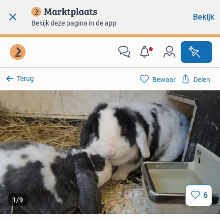
Bekijk
Bekijk deze pagina in de app
Terug
Bewaar
Delen
6
1
/
9