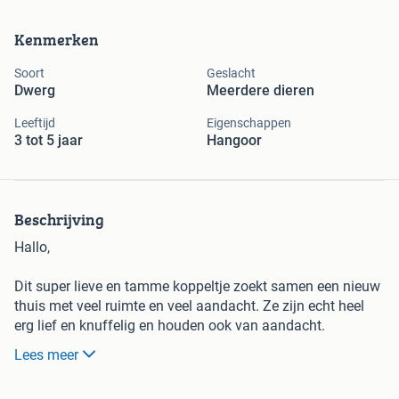
Kenmerken
Soort
Geslacht
Dwerg
Meerdere dieren
Leeftijd
Eigenschappen
3 tot 5 jaar
Hangoor
Beschrijving
Hallo,
Dit super lieve en tamme koppeltje zoekt samen een nieuw
thuis met veel ruimte en veel aandacht. Ze zijn echt heel
erg lief en knuffelig en houden ook van aandacht.
Oppakken vinden ze minder fijn zoals de meeste konijntjes.
Lees meer
Dushi het voedstertje