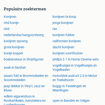
Populaire zoektermen
Konijnen
konijnen te koop
nhd konijn
jonge konijnen
nhd
rex
nederlandse hangoordwerg
konijnen fokker
konijnen opvang
californian konijnen
grote konijnen
slacht konijnen
konijn koppel
konijnen voorthuizen
boekensteun in Stripfiguren
philips 2.1 in Home Cinema-sets
vogelhuisjes in Vogelhuisjes en
soak in Sanitair
Vogelbaden
aixam 540 in Brommobielen en
motorblok audi a3 2.0 in Motor
Scootmobielen
en Toebehoren
jaap dekker in Vinyl | Jazz en
buggy in Tweelingen en
Blues
Meerlingen
willem sigarendoos in
Rookartikelen, Aanstekers en
open in Banden en Velgen
Luciferdoosjes