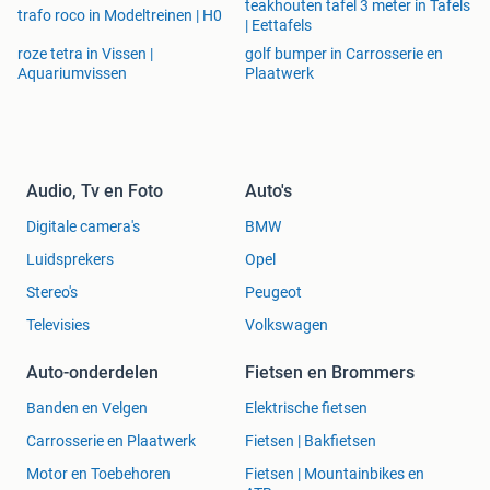
teakhouten tafel 3 meter in Tafels
trafo roco in Modeltreinen | H0
| Eettafels
roze tetra in Vissen |
golf bumper in Carrosserie en
Aquariumvissen
Plaatwerk
Audio, Tv en Foto
Auto's
Digitale camera's
BMW
Luidsprekers
Opel
Stereo's
Peugeot
Televisies
Volkswagen
Auto-onderdelen
Fietsen en Brommers
Banden en Velgen
Elektrische fietsen
Carrosserie en Plaatwerk
Fietsen | Bakfietsen
Motor en Toebehoren
Fietsen | Mountainbikes en