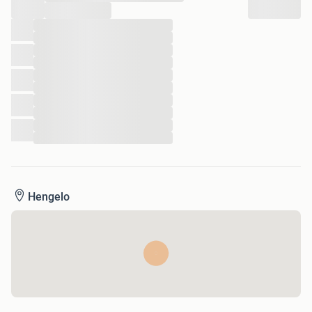
Het zadel zit comfortabel, geeft goede ondersteuning en is
...
ideaal voor zowel training als recreatief rijden. Altijd netjes
...
...
behandeld en droog opgeborgen.
...
...
...
...
...
...
...
...
Hengelo