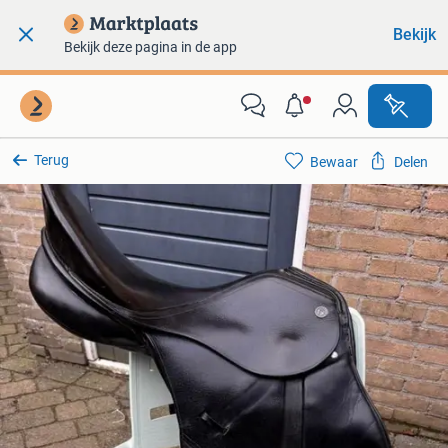
Bekijk
Bekijk deze pagina in de app
Terug
Bewaar
Delen