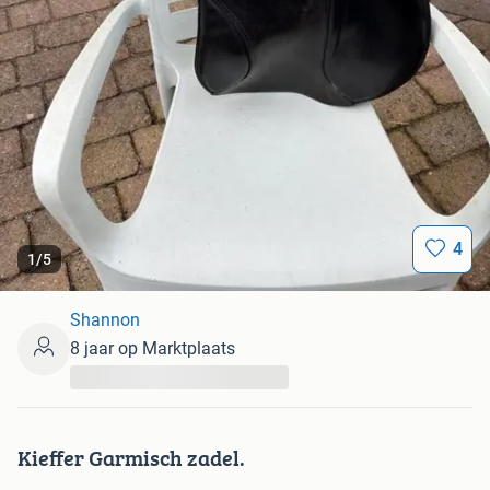
4
1
/
5
Shannon
8 jaar op Marktplaats
...
Kieffer Garmisch zadel.