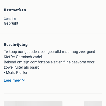
Kenmerken
Conditie
Gebruikt
Beschrijving
Te koop aangeboden: een gebruikt maar nog zeer goed
Kieffer Garmisch zadel.
Bekend om zijn comfortabele zit en fijne pasvorm voor
zowel ruiter als paard.
• Merk: Kieffer
• Model: Garmisch
Lees meer
• Zitting: 18 inch
• Boommaat: Medium
• Staat: Gebruikt, maar goed onderhouden en nog in mooie
conditie
...