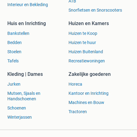
ATB
Interieur en Bekleding
Snorfietsen en Snorscooters
Huis en Inrichting
Huizen en Kamers
Bankstellen
Huizen te Koop
Bedden
Huizen te huur
Stoelen
Huizen Buitenland
Tafels
Recreatiewoningen
Kleding | Dames
Zakelijke goederen
Jurken
Horeca
Mutsen, Sjaals en
Kantoor en Inrichting
Handschoenen
Machines en Bouw
Schoenen
Tractoren
Winterjassen