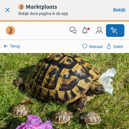
Bekijk
Bekijk deze pagina in de app
Terug
Bewaar
Delen