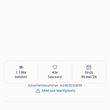
De vaste vraagprijs voor een schildpadje van 2025 is €60,-
exclusief het wettelijk verplichte CITES formulier (het gaat
om beschermde dieren). Deze zal ik voor U aanvragen bij
het Ministerie van RVO. Deze aanvraag kost €15,-. Er
mogen eventueel ook meerdere dieren op één formulier
vermeld worden voor dezelfde prijs. Bij verkoop van twee
of meer schildpadjes is de prijs €50.
Mocht u Interesse hebben, of nog vragen, neem dan gerust
contact met mij op!
Ik vind het belangrijk dat de dieren terechtkomen bij
serieuze en enthousiaste liefhebbers, die zich vooraf
verdiept hebben en de dieren voor lange tijd willen
1.136x
43x
Sinds
verzorgen. Ik verkoop niet aan handelaren
bekeken
bewaard
30 mei '26
Advertentienummer: m2405030838
Meld aan Marktplaats