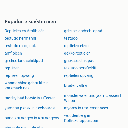
Populaire zoektermen
Reptielen en Amfibieën
griekse landschildpad
testudo hermanni
testudo
testudo marginata
reptielen eieren
amfibieen
gekko reptielen
griekse landschildpad
griekse schildpad
reptielen
testudo horsfieldii
reptielen opvang
reptielen opvang
wasmachine gebruikte in
bruder valtra
Wasmachines
moncler valentino jas in Jassen |
morley bad horsie in Effecten
Winter
yamaha psr sx in Keyboards
myomy in Portemonnees
woudenberg in
band kruiwagen in Kruiwagens
Koffiezetapparaten