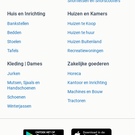
Snorfietsen en Snorscooters
Huis en Inrichting
Huizen en Kamers
Bankstellen
Huizen te Koop
Bedden
Huizen te huur
Stoelen
Huizen Buitenland
Tafels
Recreatiewoningen
Kleding | Dames
Zakelijke goederen
Jurken
Horeca
Mutsen, Sjaals en
Kantoor en Inrichting
Handschoenen
Machines en Bouw
Schoenen
Tractoren
Winterjassen