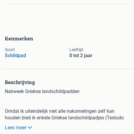
Kenmerken
Soort
Leeftijd
Schildpad
0 tot 2 jaar
Beschrijving
Nakweek Griekse landschildpadden
Omdat ik uiteindelijk niet alle nakomelingen zelf kan
houden bied ik enkele Griekse landschildpadjes (Testudo
Hermanni Boettgeri, de Oosterse variant) aan: Nakweek
Lees meer
2025. De ouders beschikken over de verplichte wettelijke