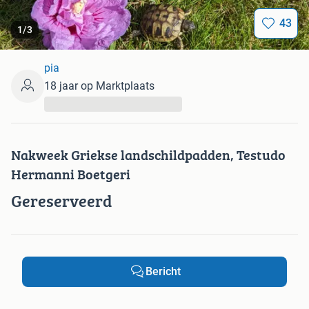
43
1
/
3
pia
18 jaar op Marktplaats
...
Nakweek Griekse landschildpadden, Testudo
Hermanni Boetgeri
Gereserveerd
Bericht