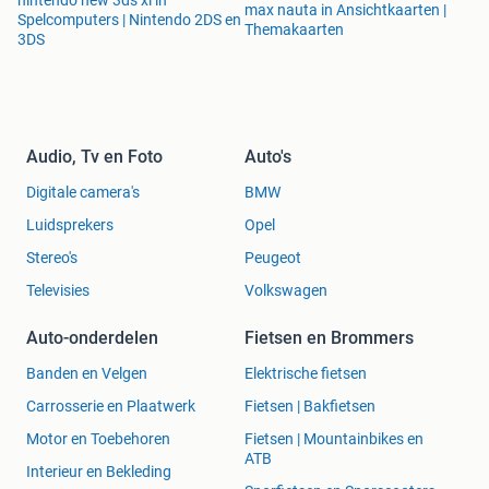
nintendo new 3ds xl in
max nauta in Ansichtkaarten |
Spelcomputers | Nintendo 2DS en
Themakaarten
3DS
Audio, Tv en Foto
Auto's
Digitale camera's
BMW
Luidsprekers
Opel
Stereo's
Peugeot
Televisies
Volkswagen
Auto-onderdelen
Fietsen en Brommers
Banden en Velgen
Elektrische fietsen
Carrosserie en Plaatwerk
Fietsen | Bakfietsen
Motor en Toebehoren
Fietsen | Mountainbikes en
ATB
Interieur en Bekleding