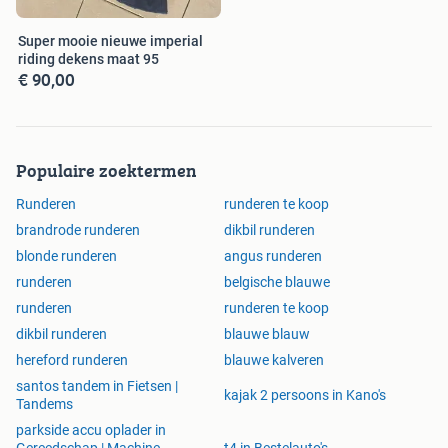
Super mooie nieuwe imperial
riding dekens maat 95
€ 90,00
Populaire zoektermen
Runderen
runderen te koop
brandrode runderen
dikbil runderen
blonde runderen
angus runderen
runderen
belgische blauwe
runderen
runderen te koop
dikbil runderen
blauwe blauw
hereford runderen
blauwe kalveren
santos tandem in Fietsen |
kajak 2 persoons in Kano's
Tandems
parkside accu oplader in
Gereedschap | Machine-
t4 in Bestelauto's