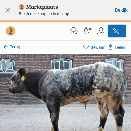
Bekijk
Bekijk deze pagina in de app
Terug
Bewaar
Delen