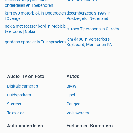
onderdelen en Toebehoren
ktm 690 motorblok in Onderdelen
decemberzegels 1999 in
| Overige
Postzegels | Nederland
nokia met toetsenbord in Mobiele
citroen 7 persoons in Citroën
telefoons | Nokia
lem d400 in Versterkers |
gardena sproeier in Tuinsproeiers
Keyboard, Monitor en PA
Audio, Tv en Foto
Auto's
Digitale camera's
BMW
Luidsprekers
Opel
Stereo's
Peugeot
Televisies
Volkswagen
Auto-onderdelen
Fietsen en Brommers