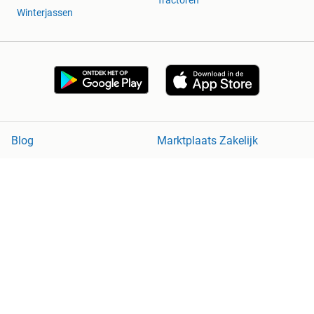
Winterjassen
Blog
Marktplaats Zakelijk
Veilig en Succesvol
Help en Info
Voorwaarden
Privacyverklaring
Cookiebeleid
Privacyvoorkeuren
Over Marktplaats
Werken bij
Perskamer
Adevinta
2dehands
2ememain