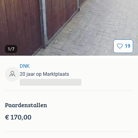
19
1
/
7
DNK
20 jaar op Marktplaats
...
Paardenstallen
€ 170,00