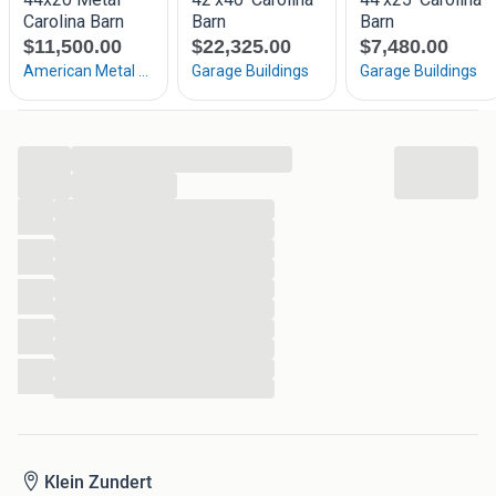
...
...
...
...
...
...
...
...
...
...
...
...
Klein Zundert