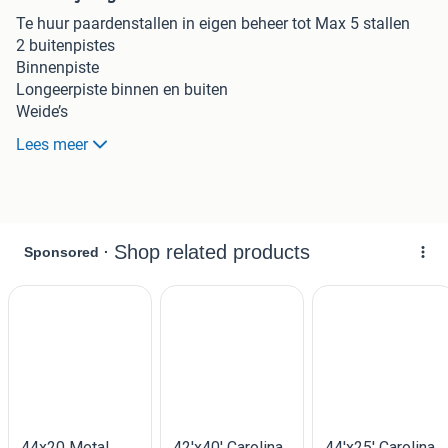
Te huur paardenstallen in eigen beheer tot Max 5 stallen
2 buitenpistes
Binnenpiste
Longeerpiste binnen en buiten
Weide’s
Winterweide
Lees meer
Stapmolen
Solarium
Wasplaats met warm en koud water
Stal bevind zich in België Loenhout!!
Ook stallen in eigen beheer met hooi en strooi
Bij 5 stallen huren speciale prijs!!
Voor info 0032470986515