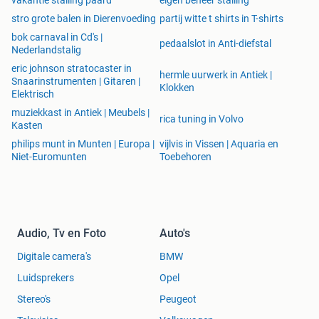
vakantie stalling paard
eigen beheer stalling
stro grote balen in Dierenvoeding
partij witte t shirts in T-shirts
bok carnaval in Cd's |
pedaalslot in Anti-diefstal
Nederlandstalig
eric johnson stratocaster in
hermle uurwerk in Antiek |
Snaarinstrumenten | Gitaren |
Klokken
Elektrisch
muziekkast in Antiek | Meubels |
rica tuning in Volvo
Kasten
philips munt in Munten | Europa |
vijlvis in Vissen | Aquaria en
Niet-Euromunten
Toebehoren
Audio, Tv en Foto
Auto's
Digitale camera's
BMW
Luidsprekers
Opel
Stereo's
Peugeot