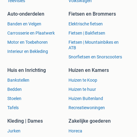
Televisies
Volkswagen
Auto-onderdelen
Fietsen en Brommers
Banden en Velgen
Elektrische fietsen
Carrosserie en Plaatwerk
Fietsen | Bakfietsen
Motor en Toebehoren
Fietsen | Mountainbikes en
ATB
Interieur en Bekleding
Snorfietsen en Snorscooters
Huis en Inrichting
Huizen en Kamers
Bankstellen
Huizen te Koop
Bedden
Huizen te huur
Stoelen
Huizen Buitenland
Tafels
Recreatiewoningen
Kleding | Dames
Zakelijke goederen
Jurken
Horeca