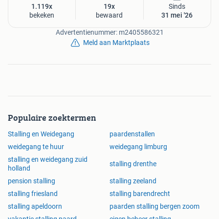
1.119x
19x
Sinds
bekeken
bewaard
31 mei '26
Advertentienummer: m2405586321
Meld aan Marktplaats
Populaire zoektermen
Stalling en Weidegang
paardenstallen
weidegang te huur
weidegang limburg
stalling en weidegang zuid
stalling drenthe
holland
pension stalling
stalling zeeland
stalling friesland
stalling barendrecht
stalling apeldoorn
paarden stalling bergen zoom