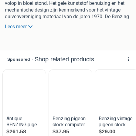
volop in bloei stond. Het gele kunststof behuizing en het
mechanische design zijn kenmerkend voor het vintage
duivenvereniging-materiaal van de jaren 1970. De Benzing
duivenklok heeft afmetingen van 21 cm breed, 13 cm hoog
Lees meer
en 15,5 cm diep.
De klok is gebruikt en toont duidelijk tekenen van
ouderdom en gebruik. Het gele plastic heeft vergeling en
lichte krassen. Het klokwerk binnenin werkt nog, al zal dit
een duivensportliefhebber kunnen controleren. Aan de
voorkant zie je het ronde klokgezicht met cijfers en wijzers.
De klok bevat een mechanisme met twee trechtervormige
opvangschachtjes aan de voorkant, waarin duiven zich
moeten melden via hun pooten.
De Benzing duivenklok was een standaardapparaat voor
georganiseerde duivenvluchten. Duiven droegen een
bandring met uniek nummer, en door hun poot in het
trechtertje te zetten, werd automatisch het exacte
aankomsttijdstip geregistreerd. Dit determineert het