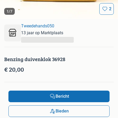
2
1
/
7
Tweedehands050
13 jaar op Marktplaats
...
Benzing duivenklok 36928
€ 20,00
Bericht
Bieden