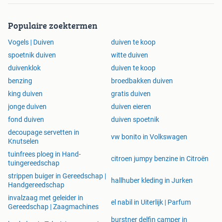
Populaire zoektermen
Vogels | Duiven
duiven te koop
spoetnik duiven
witte duiven
duivenklok
duiven te koop
benzing
broedbakken duiven
king duiven
gratis duiven
jonge duiven
duiven eieren
fond duiven
duiven spoetnik
decoupage servetten in
vw bonito in Volkswagen
Knutselen
tuinfrees ploeg in Hand-
citroen jumpy benzine in Citroën
tuingereedschap
strippen buiger in Gereedschap |
hallhuber kleding in Jurken
Handgereedschap
invalzaag met geleider in
el nabil in Uiterlijk | Parfum
Gereedschap | Zaagmachines
burstner delfin camper in