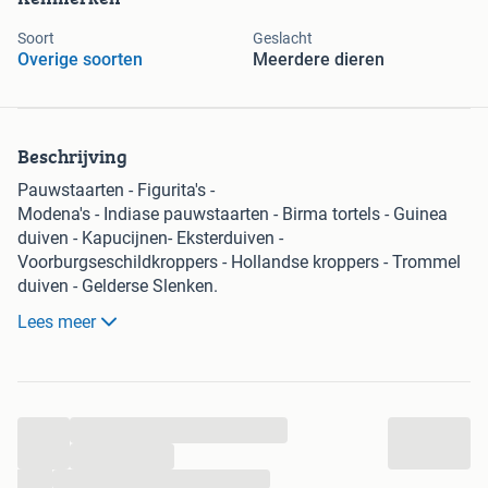
Soort
Geslacht
Overige soorten
Meerdere dieren
Beschrijving
Pauwstaarten - Figurita's -
Modena's - Indiase pauwstaarten - Birma tortels - Guinea
duiven - Kapucijnen- Eksterduiven -
Voorburgseschildkroppers - Hollandse kroppers - Trommel
duiven - Gelderse Slenken.
Lees meer
OP EEN MAIL WORDT NIET GEREAGEERD!
VOOR VERDERE INFORMATIE ZIJN WE ALLÉÉN
TELEFONISCH TE BEREIKEN VAN MAANDAG T/M
ZATERDAG! TEL. 06-12280337.
...
U bent uitsluitend op afspraak, van harte welkom!
NIET MAILEN!!!
...
...