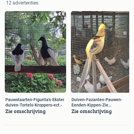
12 advertenties
Pauwstaarten-Figurita's-Ekster
Duiven-Fazanten-Pauwen-
duiven-Tortels-Kroppers-ect.-
Eenden-Kippen-Zie
Zie omschrijving
Zie omschrijving
advertentie.