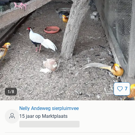
7
1
/
8
Nelly Andeweg sierpluimvee
15 jaar op Marktplaats
...