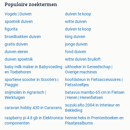
Populaire zoektermen
Vogels | Duiven
duiven te koop
spoetnik duiven
witte duiven
figurita
duiven te koop
broedbakken duiven
king duiven
gratis duiven
jonge duiven
duiven eieren
fond duiven
duiven spoetnik
witte duiven bruiloft
baby milk maker in Babyvoeding
uithoeker in Gereedschap |
en Toebehoren
Overige machines
sportieve scooter in Scooters |
hoofdsteun in Fietsaccessoires |
Piaggio
Fietsstoeltjes
snijmolen in Agrarisch |
batavus mambo 65 cm in Fietsen
Werktuigen
| Heren | Herenfietsen
suzuki alto 2004 in Interieur en
caravan hobby 430 in Caravans
Bekleding
raspberry pi 4 8 gb in Elektronica-
hennie heks in Prentenboeken en
componenten
Plaatjesalbums