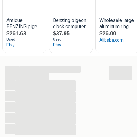
...
...
...
...
...
...
...
...
...
...
...
...