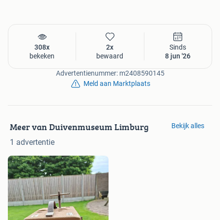
308x
2x
Sinds
bekeken
bewaard
8 jun '26
Advertentienummer: m2408590145
Meld aan Marktplaats
Meer van Duivenmuseum Limburg
Bekijk alles
1 advertentie