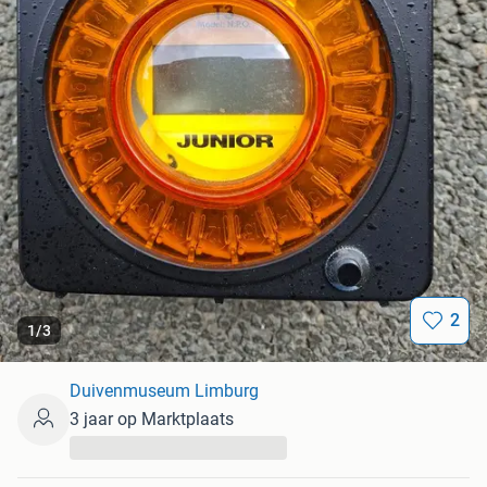
2
1
/
3
Duivenmuseum Limburg
3 jaar op Marktplaats
...