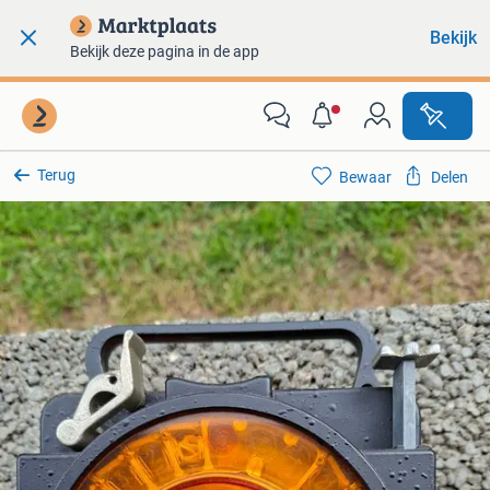
Bekijk
Bekijk deze pagina in de app
Terug
Bewaar
Delen