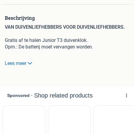
Beschrijving
VAN DUIVENLIEFHEBBERS VOOR DUIVENLIEFHEBBERS.
Gratis af te halen Junior T3 duivenklok.
Opm.: De batterij moet vervangen worden.
Tevens ben ik nog op zoek naar duivenringen:
Lees meer
- Naamringen, om van zoveel mogelijk liefhebbers een
naamring te hebben
- Ringen van Duitsland om op verenigingsnummer te
verzamelen.
- Ringen van België om op provincie . district te verzamelen
Met vriendelijke groet,
Duivenmuseum Limburg