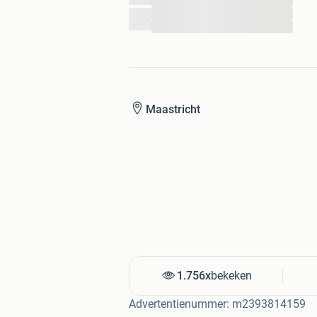
...
...
...
Maastricht
1.756x
bekeken
Advertentienummer: m2393814159