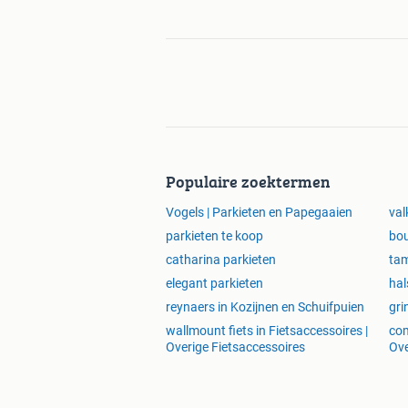
Populaire zoektermen
Vogels | Parkieten en Papegaaien
val
parkieten te koop
bou
catharina parkieten
tam
elegant parkieten
hal
reynaers in Kozijnen en Schuifpuien
gri
wallmount fiets in Fietsaccessoires |
com
Overige Fietsaccessoires
Ov