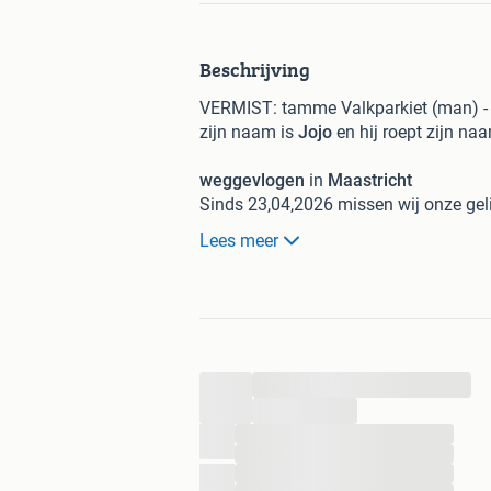
Beschrijving
VERMIST: tamme Valkparkiet (man) -
​zijn naam is
Jojo
en hij roept zijn na
weggevlogen
in
Maastricht
Sinds 23,04,2026 missen wij onze geli
met de hand gepakt te worden.
Lees meer
Zang:
Hij fluit de melodie van
"Bella C
Lokroep:
Hij reageert op zijn n
...
...
​Hij heeft geen ring, . Wij missen hem
...
...
​Heeft u hem gezien of of tijdelijk opv
...
dan alstublieft direct contact met ons