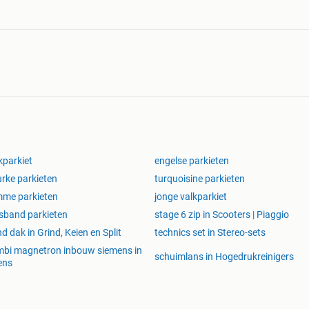
kparkiet
engelse parkieten
rke parkieten
turquoisine parkieten
me parkieten
jonge valkparkiet
sband parkieten
stage 6 zip in Scooters | Piaggio
nd dak in Grind, Keien en Split
technics set in Stereo-sets
bi magnetron inbouw siemens in
schuimlans in Hogedrukreinigers
ens