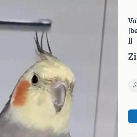
Va
[b
]]
Z