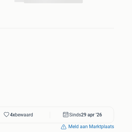
...
4x
bewaard
Sinds
29 apr '26
Meld aan Marktplaats