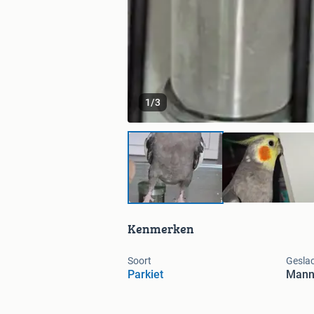
1
/
3
Kenmerken
Soort
Gesla
Parkiet
Manne