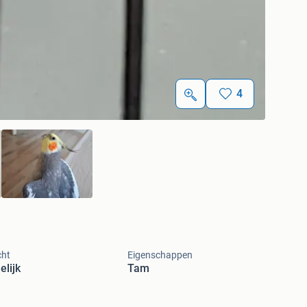
4
cht
Eigenschappen
lijk
Tam