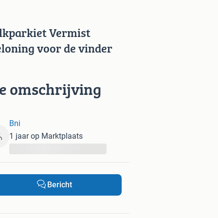
lkparkiet Vermist
eloning voor de vinder
ie omschrijving
Bni
1 jaar op Marktplaats
...
Bericht