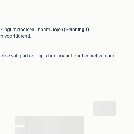
 Zingt melodieën - naam Jojo
((Beloning!))
am voortdurend.
efde valkparkiet .Hij is tam, maar houdt er niet van om
iao"
aam
"Jojo,
 ontzettend en erg verdrtig om hem
...
...
angen heeft hij bij u op het balkon ,tuin,, gezeten? Neem
...
 op. Er staat een
beloning
klaar voor de vinder.