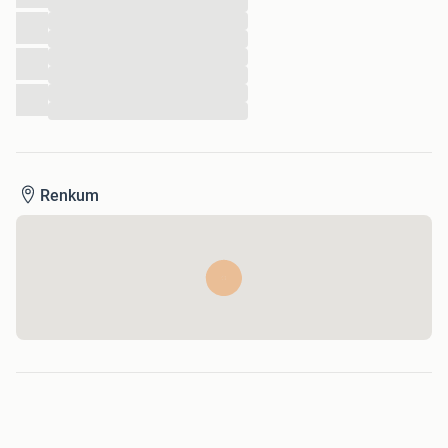
...
...
...
...
...
...
...
Renkum