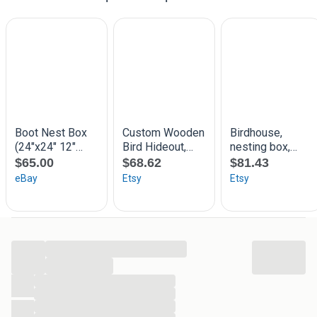
...
...
...
...
...