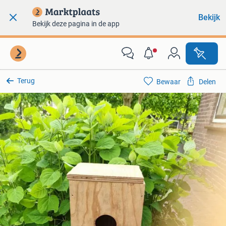
Bekijk
Bekijk deze pagina in de app
Terug
Bewaar
Delen