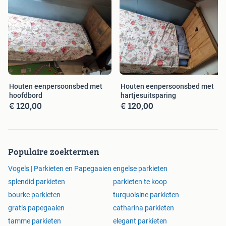
Houten eenpersoonsbed met
Houten eenpersoonsbed met
hoofdbord
hartjesuitsparing
€ 120,00
€ 120,00
Populaire zoektermen
Vogels | Parkieten en Papegaaien
engelse parkieten
splendid parkieten
parkieten te koop
bourke parkieten
turquoisine parkieten
gratis papegaaien
catharina parkieten
tamme parkieten
elegant parkieten