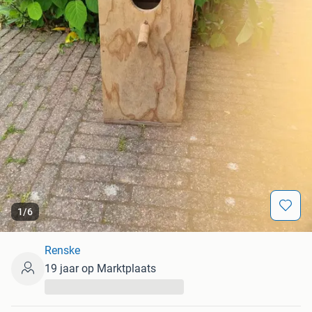
1
/
6
Renske
19 jaar op Marktplaats
...