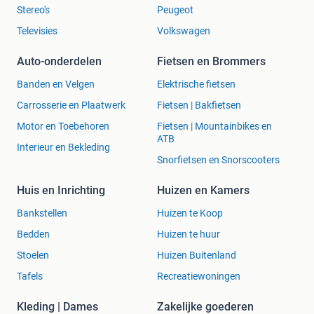
Stereo's
Peugeot
Televisies
Volkswagen
Auto-onderdelen
Fietsen en Brommers
Banden en Velgen
Elektrische fietsen
Carrosserie en Plaatwerk
Fietsen | Bakfietsen
Motor en Toebehoren
Fietsen | Mountainbikes en
ATB
Interieur en Bekleding
Snorfietsen en Snorscooters
Huis en Inrichting
Huizen en Kamers
Bankstellen
Huizen te Koop
Bedden
Huizen te huur
Stoelen
Huizen Buitenland
Tafels
Recreatiewoningen
Kleding | Dames
Zakelijke goederen