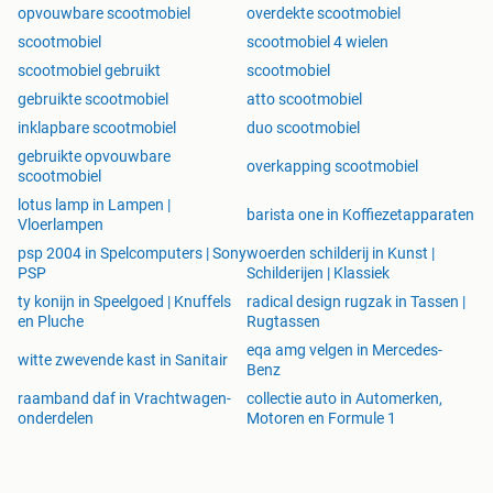
opvouwbare scootmobiel
overdekte scootmobiel
scootmobiel
scootmobiel 4 wielen
scootmobiel gebruikt
scootmobiel
gebruikte scootmobiel
atto scootmobiel
inklapbare scootmobiel
duo scootmobiel
gebruikte opvouwbare
overkapping scootmobiel
scootmobiel
lotus lamp in Lampen |
barista one in Koffiezetapparaten
Vloerlampen
psp 2004 in Spelcomputers | Sony
woerden schilderij in Kunst |
PSP
Schilderijen | Klassiek
ty konijn in Speelgoed | Knuffels
radical design rugzak in Tassen |
en Pluche
Rugtassen
eqa amg velgen in Mercedes-
witte zwevende kast in Sanitair
Benz
raamband daf in Vrachtwagen-
collectie auto in Automerken,
onderdelen
Motoren en Formule 1