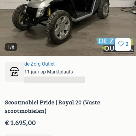
2
1
/
8
de Zorg Outlet
11 jaar op Marktplaats
...
Scootmobiel Pride | Royal 20 (Vaste
scootmobielen)
€ 1.695,00