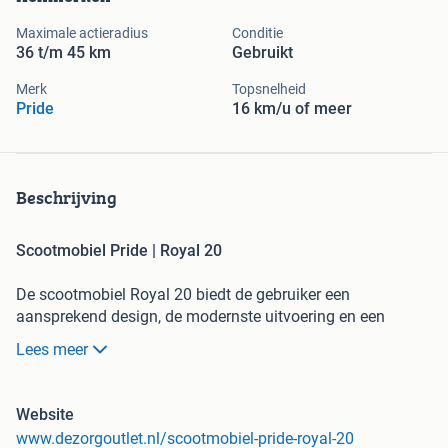
Maximale actieradius
Conditie
36 t/m 45 km
Gebruikt
Merk
Topsnelheid
Pride
16 km/u of meer
Beschrijving
Scootmobiel Pride | Royal 20
De scootmobiel Royal 20 biedt de gebruiker een
aansprekend design, de modernste uitvoering en een
eenvoudige bediening. De technische uitrusting van deze
Lees meer
scootmobiel maakt het mogelijk om altijd de juiste
zitpositie te vinden en in luxe comfortabel te rijden.
Website
Inclusief extra geveerde stoel!
www.dezorgoutlet.nl/scootmobiel-pride-royal-20