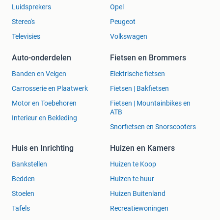
Luidsprekers
Opel
Stereo's
Peugeot
Televisies
Volkswagen
Auto-onderdelen
Fietsen en Brommers
Banden en Velgen
Elektrische fietsen
Carrosserie en Plaatwerk
Fietsen | Bakfietsen
Motor en Toebehoren
Fietsen | Mountainbikes en
ATB
Interieur en Bekleding
Snorfietsen en Snorscooters
Huis en Inrichting
Huizen en Kamers
Bankstellen
Huizen te Koop
Bedden
Huizen te huur
Stoelen
Huizen Buitenland
Tafels
Recreatiewoningen