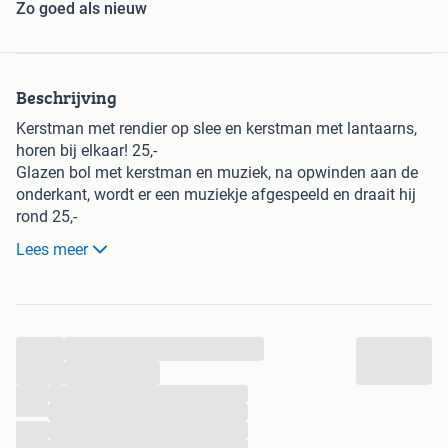
Zo goed als nieuw
Beschrijving
Kerstman met rendier op slee en kerstman met lantaarns,
horen bij elkaar! 25,-
Glazen bol met kerstman en muziek, na opwinden aan de
onderkant, wordt er een muziekje afgespeeld en draait hij
rond 25,-
5 porseleinen hangers aan een geruiten lintje 10,-
Lees meer
piramide in mat plastic met 16 led sterretjes in
verschillende kleuren en draaien rond. 60 Cm hoog. 20,-
Zie ook mijn andere advertenties.
...
...
...
...
...