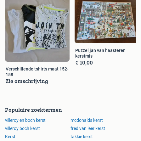
Puzzel jan van haasteren
kerstmis
€ 10,00
Verschillende tshirts maat 152-
158
Zie omschrijving
Populaire zoektermen
villeroy en boch kerst
mcdonalds kerst
villeroy boch kerst
fred van leer kerst
Kerst
takkie kerst