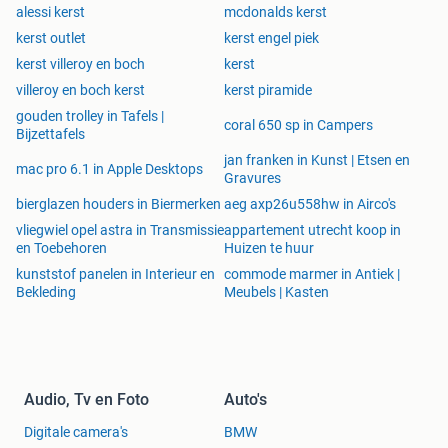
alessi kerst
mcdonalds kerst
kerst outlet
kerst engel piek
kerst villeroy en boch
kerst
villeroy en boch kerst
kerst piramide
gouden trolley in Tafels |
coral 650 sp in Campers
Bijzettafels
jan franken in Kunst | Etsen en
mac pro 6.1 in Apple Desktops
Gravures
bierglazen houders in Biermerken
aeg axp26u558hw in Airco's
vliegwiel opel astra in Transmissie
appartement utrecht koop in
en Toebehoren
Huizen te huur
kunststof panelen in Interieur en
commode marmer in Antiek |
Bekleding
Meubels | Kasten
Audio, Tv en Foto
Auto's
Digitale camera's
BMW