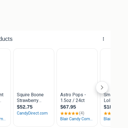
ele assortiment en de bijbehorende prijzen!
noep/drop-suikerwerk/lollies-stokken/