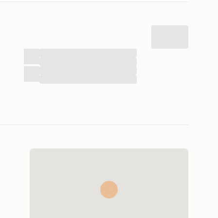
...
...
...
...