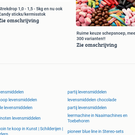
Strekdrop 1,0 - 1,5 - 5kg en nu ook
Candy sticks/kermisstok
Zie omschrijving
Ruime keuze schepsnoep, mee
300 varianten!!
Zie omschrijving
vensmiddelen
partij levensmiddelen
koop levensmiddelen
levensmiddelen chocolade
e levensmiddelen
partij levensmiddelen
leermachine in Naaimachines en
noten levensmiddelen
Toebehoren
coin te koop in Kunst | Schilderijen |
pioneer blue line in Stereo-sets
dern