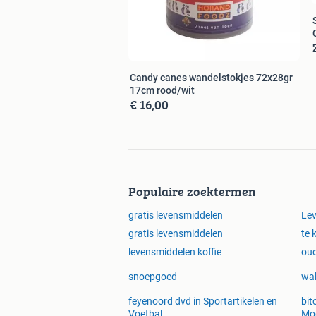
Candy canes wandelstokjes 72x28gr
17cm rood/wit
€ 16,00
Populaire zoektermen
gratis levensmiddelen
Le
gratis levensmiddelen
te 
levensmiddelen koffie
oud
snoepgoed
wal
feyenoord dvd in Sportartikelen en
bit
Voetbal
Mo