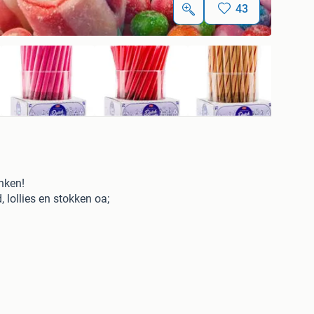
43
nken!
 lollies en stokken oa;