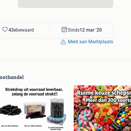
43x
bewaard
Sinds
12 mar '20
Meld aan Marktplaats
roothandel