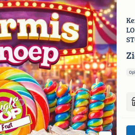
Ke
LO
ST
Z
Op