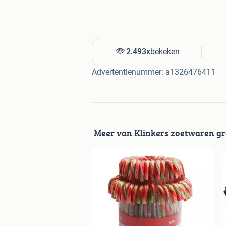
2.493x
bekeken
Advertentienummer: a1326476411
Meer van Klinkers zoetwaren g