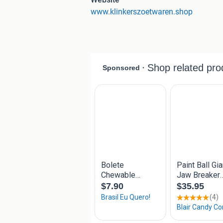
- Kids & Fun
www.klinkerszoetwaren.shop
- Diverse Lollies
- Allemaal diverse smaken!
Bekijk nu onze webshop voor ons actu
https://www.klinkerszoetwaren.shop/s