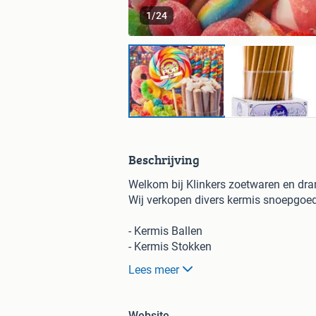
1
/
24
Beschrijving
Welkom bij Klinkers zoetwaren en dra
Wij verkopen divers kermis snoepgoed,
- Kermis Ballen
- Kermis Stokken
- Swigle pop Lollies
Lees meer
- Handmade Pops
- Spek Lollies
- Candy Canes
Website