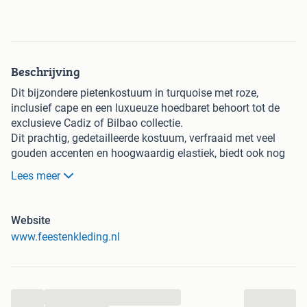
Beschrijving
Dit bijzondere pietenkostuum in turquoise met roze,
inclusief cape en een luxueuze hoedbaret behoort tot de
exclusieve Cadiz of Bilbao collectie.
Dit prachtig, gedetailleerde kostuum, verfraaid met veel
gouden accenten en hoogwaardig elastiek, biedt ook nog
eens een uiterst comfortabele draagervaring.
Lees meer
Dit kostuum is verkrijgbaar in diverse speelse
kleurcombinaties en beschikbaar in maat S t/m XXL.
Het betreft een pietenpak met een opmerkelijke prijs-
Website
kwaliteitverhouding.
www.feestenkleding.nl
Een geweldig kostuum voor scholen, intochten, bedrijven of
huisbezoeken.
...