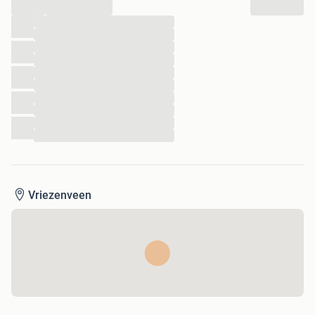
...
...
...
...
...
...
...
...
...
...
...
Vriezenveen