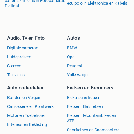
canon sx 610 hs in Fotocamera's
ecu polo in Elektronica en Kabels
Digitaal
Audio, Tv en Foto
Auto's
Digitale camera's
BMW
Luidsprekers
Opel
Stereo's
Peugeot
Televisies
Volkswagen
Auto-onderdelen
Fietsen en Brommers
Banden en Velgen
Elektrische fietsen
Carrosserie en Plaatwerk
Fietsen | Bakfietsen
Motor en Toebehoren
Fietsen | Mountainbikes en
ATB
Interieur en Bekleding
Snorfietsen en Snorscooters