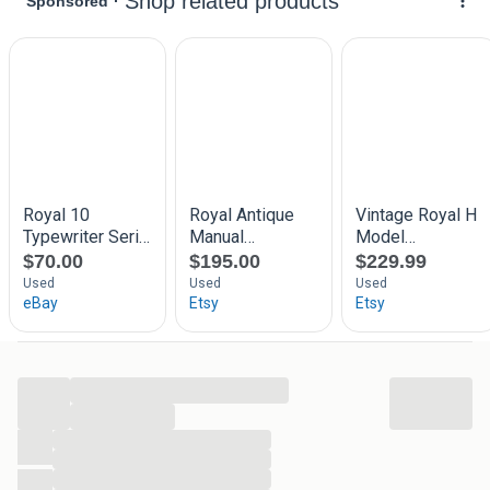
...
...
...
...
...