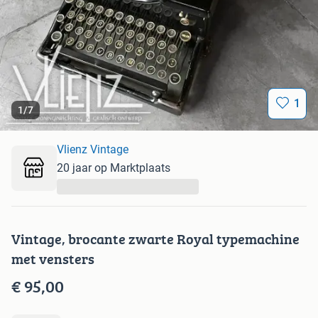
1
1
/
7
Vlienz Vintage
20 jaar op Marktplaats
...
Vintage, brocante zwarte Royal typemachine
met vensters
€ 95,00