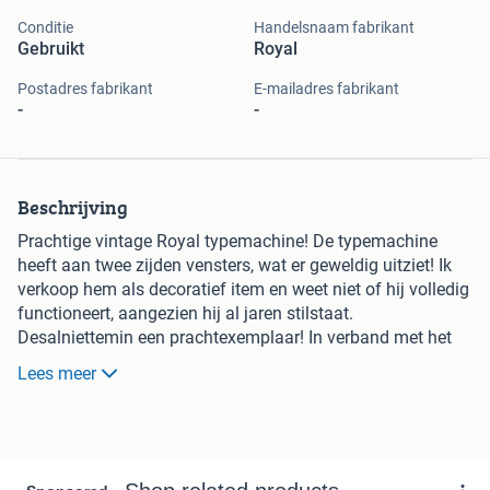
Conditie
Handelsnaam fabrikant
Gebruikt
Royal
Postadres fabrikant
E-mailadres fabrikant
-
-
Beschrijving
Prachtige vintage Royal typemachine! De typemachine
heeft aan twee zijden vensters, wat er geweldig uitziet! Ik
verkoop hem als decoratief item en weet niet of hij volledig
functioneert, aangezien hij al jaren stilstaat.
Desalniettemin een prachtexemplaar! In verband met het
gewicht en de kwetsbaarheid enkel op te halen.
Lees meer
Te koop voor €95,-.