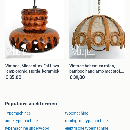
Vintage, Midcentury Fat Lava
Vintage bohemien rotan,
lamp oranje, Herda, keramiek
bamboo hanglamp met stof,
€ 85,00
€ 39,00
retro
Populaire zoektermen
Typemachines
typemachine
oude typemachine
remington typemachine
typemachine underwood
elektrische typemachine