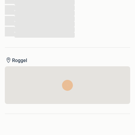
...
...
...
...
...
...
...
Roggel