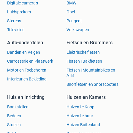
Digitale camera's
BMW
Luidsprekers
Opel
Stereo's
Peugeot
Televisies
Volkswagen
Auto-onderdelen
Fietsen en Brommers
Banden en Velgen
Elektrische fietsen
Carrosserie en Plaatwerk
Fietsen | Bakfietsen
Motor en Toebehoren
Fietsen | Mountainbikes en
ATB
Interieur en Bekleding
Snorfietsen en Snorscooters
Huis en Inrichting
Huizen en Kamers
Bankstellen
Huizen te Koop
Bedden
Huizen te huur
Stoelen
Huizen Buitenland