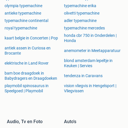
olympia typemachine
typemachine erika
antieke typemachine
olivetti typemachine
typemachine continental
adler typemachine
royal typemachine
typemachine mercedes
honda cbr 750 in Onderdelen |
kaart belgie in Concerten | Pop
Honda
antiek assen in Curiosa en
anemometer in Meetapparatuur
Brocante
blond amsterdam lepeltje in
elektrische in Land Rover
Keuken | Servies
bam boe draagdoek in
tendenza in Caravans
Babydragers en Draagdoeken
playmobil spinosaurus in
vision vliegvis in Hengelsport |
Speelgoed | Playmobil
Vliegvissen
Audio, Tv en Foto
Auto's