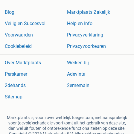
Blog
Marktplaats Zakelijk
Veilig en Succesvol
Help en Info
Voorwaarden
Privacyverklaring
Cookiebeleid
Privacyvoorkeuren
Over Marktplaats
Werken bij
Perskamer
Adevinta
2dehands
2ememain
Sitemap
Marktplaats is, voor zover wettelijk toegestaan, niet aansprakelijk
voor (gevolg)schade die voortkomt uit het gebruik van deze site,
dan wel uit fouten of ontbrekende functionaliteiten op deze site.
Copyright © 2026 Marktplaats B.V. Alle rechten voorbehouden.