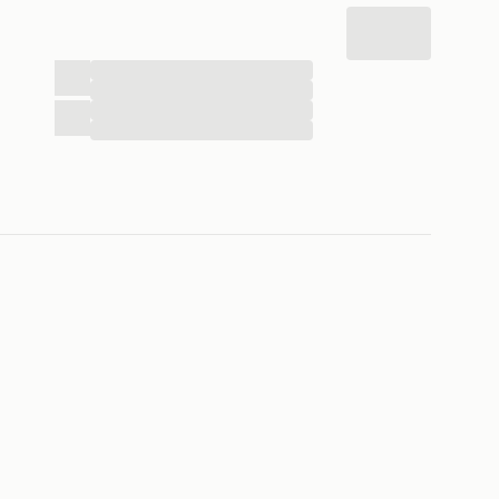
...
...
...
...