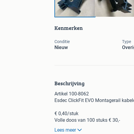
Kenmerken
Conditie
Type
Nieuw
Overi
Beschrijving
Artikel 100-8062
Esdec ClickFit EVO Montagerail kabelc
€ 0,40/stuk
Volle doos van 100 stuks € 30,-
450 stuks beschikbaar
Lees meer
Bekijk ook mijn overige advertenties v