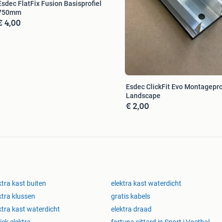
Esdec FlatFix Fusion Basisprofiel
750mm
€ 4,00
Esdec ClickFit Evo Montagepro
Landscape
€ 2,00
ktra kast buiten
elektra kast waterdicht
ktra klussen
gratis kabels
ktra kast waterdicht
elektra draad
iek elektra
fortuna sittard in Sport | Voetbal