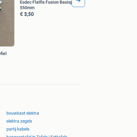
Esdec Flatfix Fusion Basisprofiel
550mm
€ 3,50
fiel
bouwkast elektra
elektra zegels
partij kabels
hangoortafel in Tafels | Eettafels