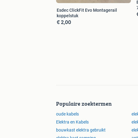
Esdec ClickFit Evo Montagerail
koppelstuk
€ 2,00
Populaire zoektermen
oude kabels
ele
Elektra en Kabels
ele
bouwkast elektra gebruikt
ele
elektra kast camping
ant