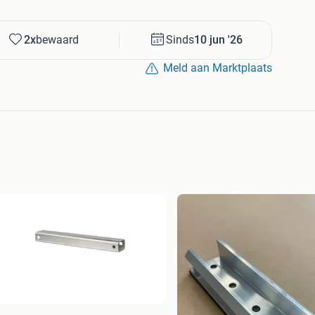
2x
bewaard
Sinds
10 jun '26
Meld aan Marktplaats