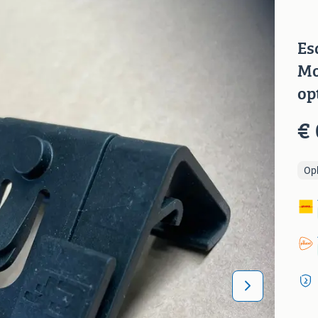
Es
Mo
op
€ 
Op