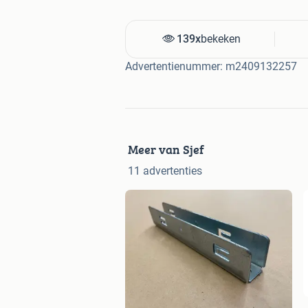
139x
bekeken
Advertentienummer: m2409132257
Meer van Sjef
11 advertenties