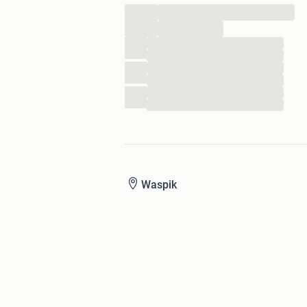
...
...
...
...
...
...
...
...
Waspik