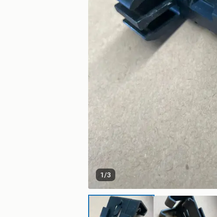
1
/
3