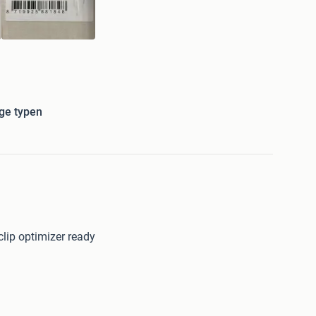
ge typen
lip optimizer ready
oor Esdec frame artikelen. Als je iets nodig hebt wat er