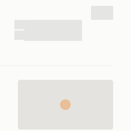
...
...
...
...