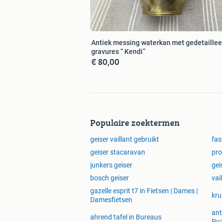
Antiek messing waterkan met gedetaille
gravures “ Kendi”
€ 80,00
Populaire zoektermen
geiser vaillant gebruikt
fas
geiser stacaravan
pro
junkers geiser
gei
bosch geiser
vai
gazelle esprit t7 in Fietsen | Dames |
kru
Damesfietsen
ant
ahrend tafel in Bureaus
Puz