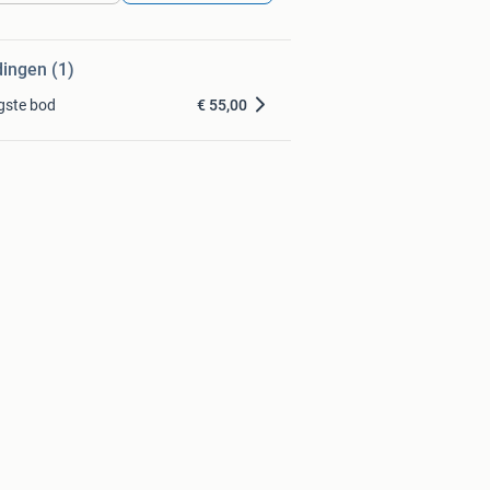
dingen (1)
gste bod
€ 55,00