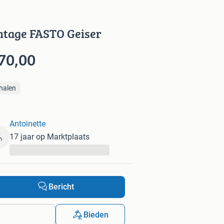
ntage FASTO Geiser
70,00
halen
Antoinette
17 jaar op Marktplaats
...
Bericht
Bieden