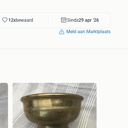
12x
bewaard
Sinds
29 apr '26
Meld aan Marktplaats