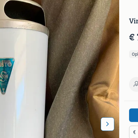
Vi
€ 
Op
€