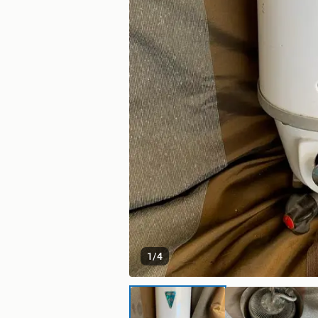
1
/
4