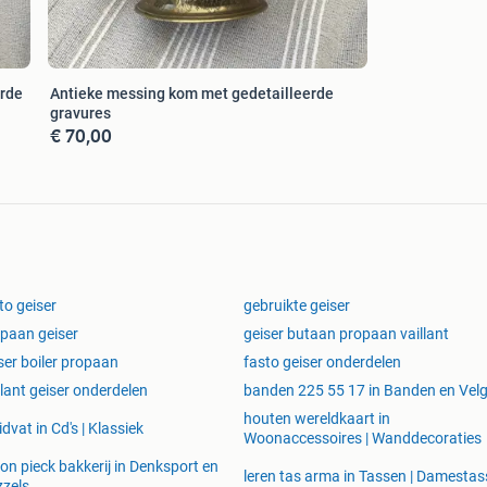
erde
Antieke messing kom met gedetailleerde
gravures
€ 70,00
to geiser
gebruikte geiser
paan geiser
geiser butaan propaan vaillant
ser boiler propaan
fasto geiser onderdelen
llant geiser onderdelen
banden 225 55 17 in Banden en Vel
houten wereldkaart in
idvat in Cd's | Klassiek
Woonaccessoires | Wanddecoraties
on pieck bakkerij in Denksport en
leren tas arma in Tassen | Damesta
zels