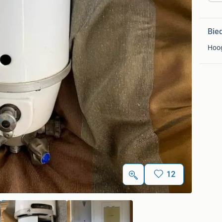
Bie
Hoo
12