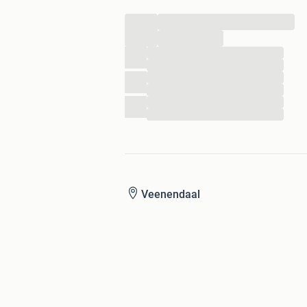
...
...
...
...
...
...
...
...
Veenendaal