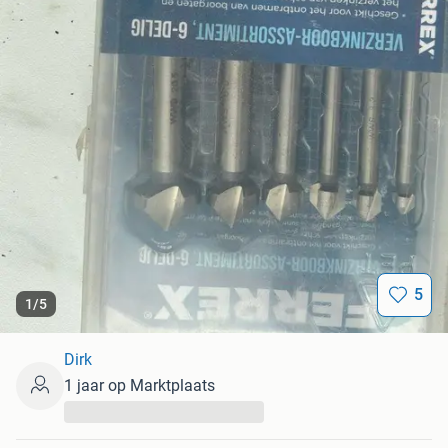
5
1
/
5
Dirk
1 jaar op Marktplaats
...