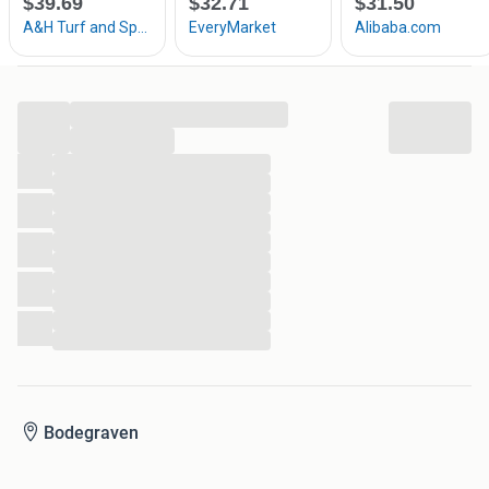
...
...
...
...
...
...
...
...
...
...
...
...
Bodegraven