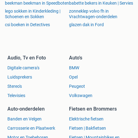
beekman beekman in Speedboten
babette bekers in Keuken | Servies
lego sokken in Kinderkleding |
zonneklep volvo fh in
Schoenen en Sokken
Vrachtwagen-onderdelen
csi boeken in Detectives
glazen dak in Ford
Audio, Tv en Foto
Auto's
Digitale camera's
BMW
Luidsprekers
Opel
Stereo's
Peugeot
Televisies
Volkswagen
Auto-onderdelen
Fietsen en Brommers
Banden en Velgen
Elektrische fietsen
Carrosserie en Plaatwerk
Fietsen | Bakfietsen
Motor en Toebehoren
Fietsen | Mountainbikes en