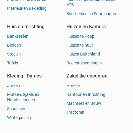
ATB
Interieur en Bekleding
Snorfietsen en Snorscooters
Huis en Inrichting
Huizen en Kamers
Bankstellen
Huizen te Koop
Bedden
Huizen te huur
Stoelen
Huizen Buitenland
Tafels
Recreatiewoningen
Kleding | Dames
Zakelijke goederen
Jurken
Horeca
Mutsen, Sjaals en
Kantoor en Inrichting
Handschoenen
Machines en Bouw
Schoenen
Tractoren
Winterjassen