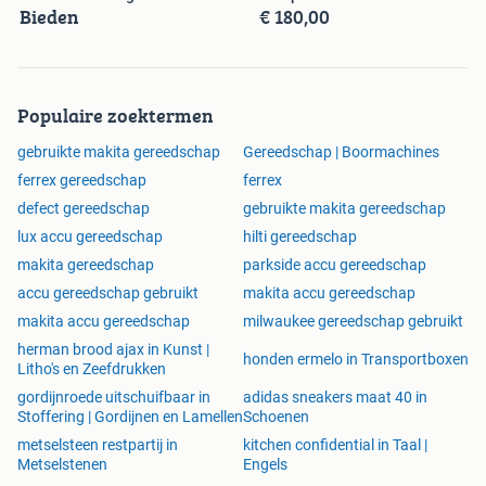
Bieden
€ 180,00
Populaire zoektermen
gebruikte makita gereedschap
Gereedschap | Boormachines
ferrex gereedschap
ferrex
defect gereedschap
gebruikte makita gereedschap
lux accu gereedschap
hilti gereedschap
makita gereedschap
parkside accu gereedschap
accu gereedschap gebruikt
makita accu gereedschap
makita accu gereedschap
milwaukee gereedschap gebruikt
herman brood ajax in Kunst |
honden ermelo in Transportboxen
Litho's en Zeefdrukken
gordijnroede uitschuifbaar in
adidas sneakers maat 40 in
Stoffering | Gordijnen en Lamellen
Schoenen
metselsteen restpartij in
kitchen confidential in Taal |
Metselstenen
Engels