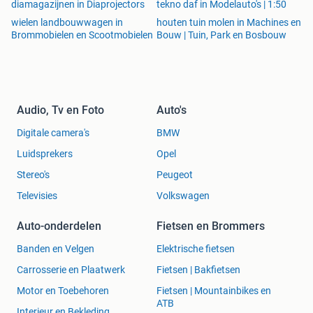
diamagazijnen in Diaprojectors
tekno daf in Modelauto's | 1:50
wielen landbouwwagen in
houten tuin molen in Machines en
Brommobielen en Scootmobielen
Bouw | Tuin, Park en Bosbouw
Audio, Tv en Foto
Auto's
Digitale camera's
BMW
Luidsprekers
Opel
Stereo's
Peugeot
Televisies
Volkswagen
Auto-onderdelen
Fietsen en Brommers
Banden en Velgen
Elektrische fietsen
Carrosserie en Plaatwerk
Fietsen | Bakfietsen
Motor en Toebehoren
Fietsen | Mountainbikes en
ATB
Interieur en Bekleding