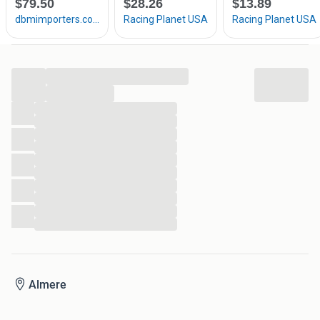
...
...
...
...
...
...
...
...
...
...
...
...
Almere