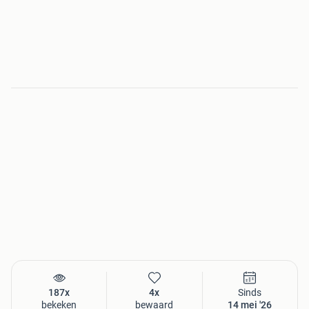
187x
4x
Sinds
bekeken
bewaard
14 mei '26