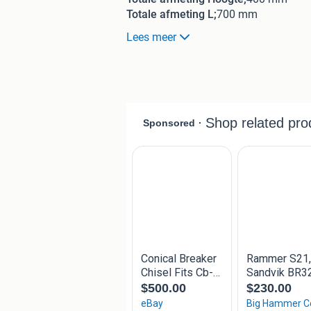
Totale afmeting L;
700 mm
Eigen gewicht;
75 kg
Lees meer
Merk;
Müstang
Totale afmeting Breedte;
250 mm
Bouwjaar;
2025
Serienummer
AH250015
Additional Information
Geen kopplaat, 
Gewichts klasse; 0.9-3.0 ton
Müstang HM100 Sloophamer; € 1950.-
We zijn open van ma/vr van 7.30 tot 1
en feestdagen.
Kantoor; 0168-482401
Adres Molendijk 1b Lage zwaluwe