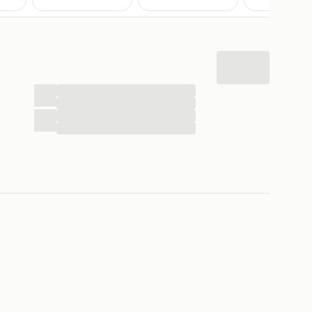
...
...
...
...