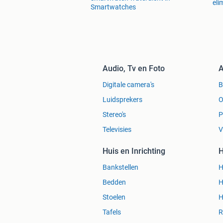
eli
Smartwatches
Audio, Tv en Foto
A
Digitale camera's
Luidsprekers
O
Stereo's
P
Televisies
V
Huis en Inrichting
H
Bankstellen
H
Bedden
H
Stoelen
H
Tafels
R