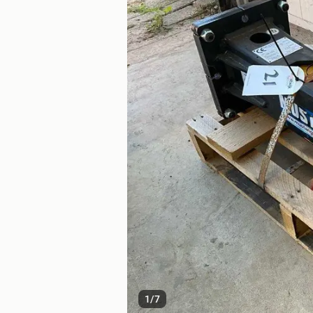
1
/
7