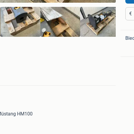
€
Bie
 Müstang HM100