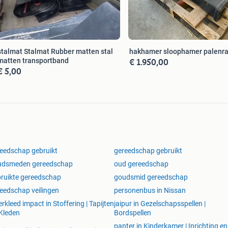
stalmat Stalmat Rubber matten stal
hakhamer sloophamer palen
€ 1.950,00
matten transportband
€ 5,00
eedschap gebruikt
gereedschap gebruikt
udsmeden gereedschap
oud gereedschap
ruikte gereedschap
goudsmid gereedschap
eedschap veilingen
personenbus in Nissan
erkleed impact in Stoffering | Tapijten
jaipur in Gezelschapsspellen |
Kleden
Bordspellen
panter in Kinderkamer | Inrichting en