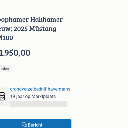
oophamer Hakhamer
euw; 2025 Müstang
M100
1.950,00
halen
grondverzetbedrijf havermans
19 jaar op Marktplaats
...
Bericht