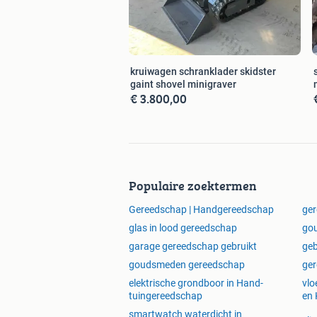
kruiwagen schranklader skidster
gaint shovel minigraver
€ 3.800,00
Populaire zoektermen
Gereedschap | Handgereedschap
ger
glas in lood gereedschap
go
garage gereedschap gebruikt
geb
goudsmeden gereedschap
ger
elektrische grondboor in Hand-
vlo
tuingereedschap
en 
smartwatch waterdicht in