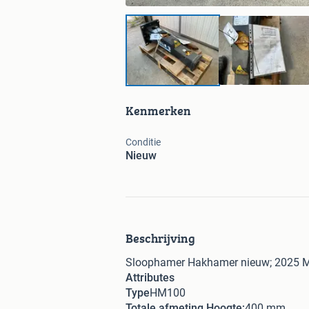
Kenmerken
Conditie
Nieuw
Beschrijving
Sloophamer Hakhamer nieuw; 2025
Attributes
Type
HM100
Totale afmeting Hoogte;
400 mm