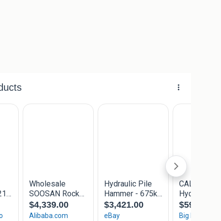
flow 15-25 l/min, werkdruk 130 bar, platte beitel
 excl. Btw;
6.30uur. Zat van 8.00 tot 12.00 uur. Uitgezonderd zon