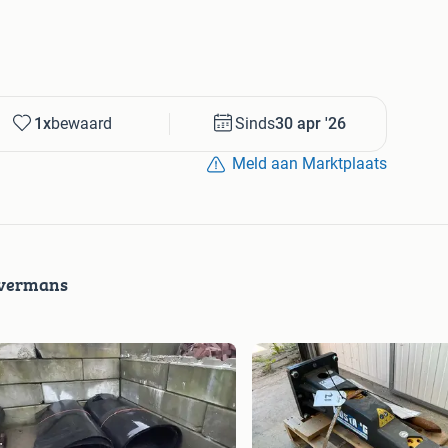
1x
bewaard
Sinds
30 apr '26
Meld aan Marktplaats
avermans