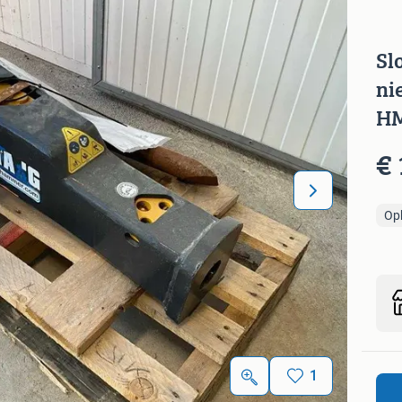
Sl
ni
H
€ 
Op
1