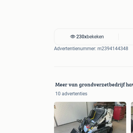
230x
bekeken
Advertentienummer: m2394144348
Meer van grondverzetbedrijf h
10 advertenties