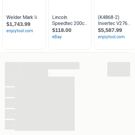
...
...
...
...
...
...
...
...
...
...
...
...