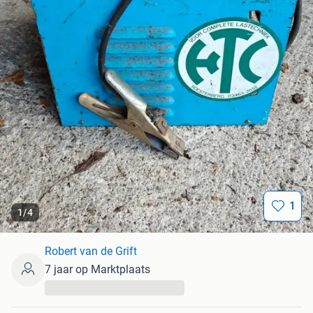
1
1
/
4
Robert van de Grift
7 jaar op Marktplaats
...