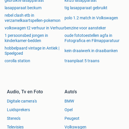
gebruikte lasapparaat
kinzo lasapparaat
lasapparaat beckum
tig lasapparaat gebruikt
rebel clash etb in
polo 1.2 match in Volkswagen
verzamelkaartspellen-pokemon
volkswagen t2 verhuur in Verhuur
benzine voor aansteker
1 persoonsbed jongen in
oude fototoestellen agfa in
kinderkamer-bedden
Fotografica en Filmapparatuur
hobbelpaard vintage in Antiek |
kein draaiwerk in draaibanken
Speelgoed
corolla station
traanplaat 5 traans
Audio, Tv en Foto
Auto's
Digitale camera's
BMW
Luidsprekers
Opel
Stereo's
Peugeot
Televisies
Volkswagen