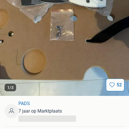
52
1
/
3
PADS
7 jaar op Marktplaats
...