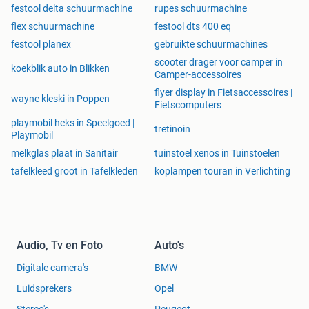
festool delta schuurmachine
rupes schuurmachine
flex schuurmachine
festool dts 400 eq
festool planex
gebruikte schuurmachines
scooter drager voor camper in
koekblik auto in Blikken
Camper-accessoires
flyer display in Fietsaccessoires |
wayne kleski in Poppen
Fietscomputers
playmobil heks in Speelgoed |
tretinoin
Playmobil
melkglas plaat in Sanitair
tuinstoel xenos in Tuinstoelen
tafelkleed groot in Tafelkleden
koplampen touran in Verlichting
Audio, Tv en Foto
Auto's
Digitale camera's
BMW
Luidsprekers
Opel
Stereo's
Peugeot