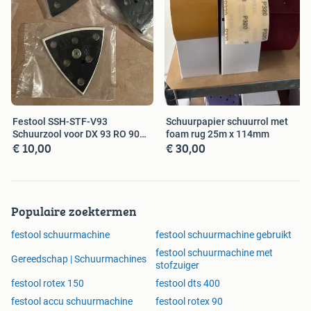
Festool SSH-STF-V93
Schuurpapier schuurrol met
Schuurzool voor DX 93 RO 90
foam rug 25m x 114mm
€ 10,00
€ 30,00
DX
Populaire zoektermen
festool schuurmachine
festool schuurmachine gebruikt
festool schuurmachine met
Gereedschap | Schuurmachines
stofzuiger
festool rotex 150
festool dts 400
festool accu schuurmachine
festool rotex 90