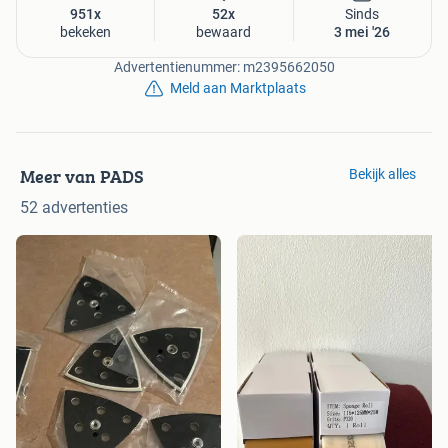
951x
52x
Sinds
bekeken
bewaard
3 mei '26
Advertentienummer: m2395662050
Meld aan Marktplaats
Meer van PADS
Bekijk alles
52 advertenties