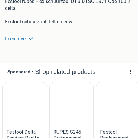
Festool rupes Flex schuurzool DTS DTSC LS71 Ode 100-2
delta
Festool schuurzool delta nieuw
Te koop
Lees meer
DTS/ DTSC schuurzolen
Prijs per stuk (genoeg op voorraad)
Inclusief schroeven, past ook voor de nieuwe types van
rupes LS71 en FLEX ODE 100-2 Set
Kan verzonden (via brievenbus) of opgehaald worden.
Geschikt voor:
DTS-400
DTS-400Q
DTS-400EQ
DTS-400REBQ