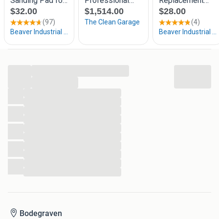
DTS-400REQB-PLUS
Trefwoorden: Festool Makita DeWALT Bosch Mirka
schuurmachine
...
...
...
...
...
...
...
...
...
...
...
...
Bodegraven