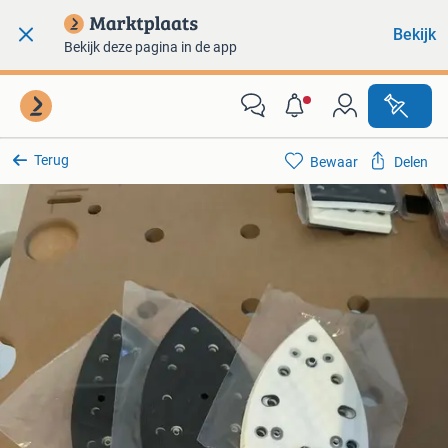
Bekijk
Bekijk deze pagina in de app
Terug
Bewaar
Delen