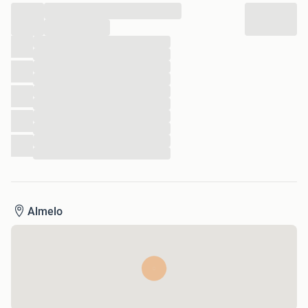
12602086
...
...
...
...
...
...
...
...
...
...
...
...
Almelo