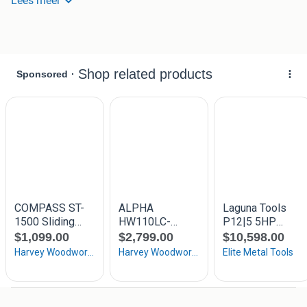
Lees meer
Voorritser : ja
Freesmachine
Inclusief aanvoerapparaat
Inclusief zaagblad + ritser
Inclusief freeskoppen 2 stuks
5.5 pk motoren
In zeer nette staat
Werkend te zien
Uiteraard geleverd met garantie
Bezorging en inruil is mogelijk.
Bekijk ook onze meerdere advertenties voor
houtbewerkingsmachines.
Altijd ruim 300 machines op voorraad !
Robland scm felder hammer houtbewerkingsmachines
platenzaag paneelzaag zaagmachine zaagtafel