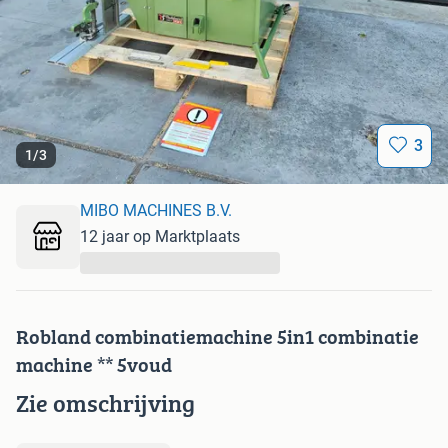
3
1
/
3
MIBO MACHINES B.V.
12 jaar op Marktplaats
...
Robland combinatiemachine 5in1 combinatie
machine ** 5voud
Zie omschrijving