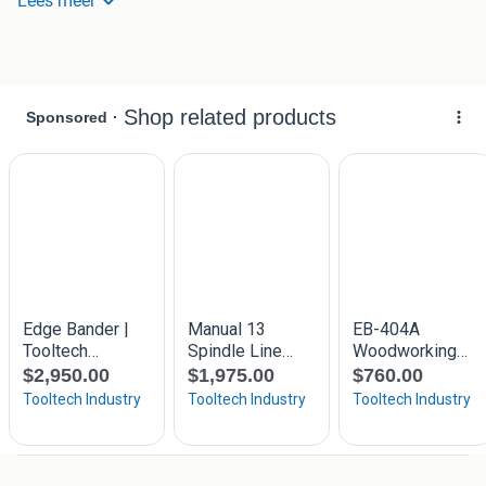
Lees meer
Frezen 30mm
Vlaken vandiktebank 310mm
Langgatboor inrichting afneembaar
3 x eigen motoren
Werkend te zien
Bezorging en inruil is mogelijk
Meerderen op voorraad !
230volt uitvoering en 380volt uitvoering !!
Bekijk ook onze meerdere advertenties voor
houtbewerkingsmachines , altijd ruim 300 machines op
voorraad.
Robland scm combinatiemachine combinatie machine
combi machine zaag frees vlakbank van diktebank
schaafmachine langgatboor felder scm freesmachine
formaatzaag zaagtafel harwi combinatiemachine
combinatie machine zaagmachine hammer