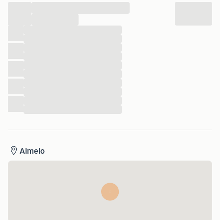
...
...
...
...
...
...
...
...
...
...
...
...
Almelo