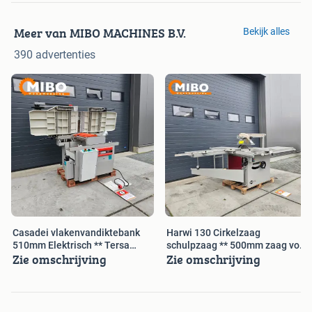
Meer van MIBO MACHINES B.V.
Bekijk alles
390 advertenties
Casadei vlakenvandiktebank
Harwi 130 Cirkelzaag
510mm Elektrisch ** Tersa
schulpzaag ** 500mm zaag vol
Zie omschrijving
Zie omschrijving
messen
optie