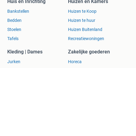
Huis en Inrichting
Huizen en Kamers
Bankstellen
Huizen te Koop
Bedden
Huizen te huur
Stoelen
Huizen Buitenland
Tafels
Recreatiewoningen
Kleding | Dames
Zakelijke goederen
Jurken
Horeca
Mutsen, Sjaals en
Kantoor en Inrichting
Handschoenen
Machines en Bouw
Schoenen
Tractoren
Winterjassen