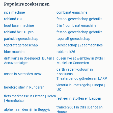
Populaire zoektermen
inca machine
combinatiemachine
robland x31
festool gereedschap gebruikt
hout laser machine
5 in 1 combinatiemachine
robland hx 310 pro
festool gereedschap gebruikt
parkside gereedschap
topcraft gereedschap
topcraft gereedschap
Gereedschap | Zaagmachines
hbm machine
robland k26
drift karts in Speelgoed | Buiten |
queen live at wembley in Dvd's |
Accuvoertuigen
Muziek en Concerten
darth vader kostuum in
assen in Mercedes-Benz
Kostuums,
Theaterbenodigdheden en LARP
victoria in Postzegels | Europa |
hereford stier in Runderen
UK
fiets marknesse in Fietsen | Heren
restleer in Stoffen en Lappen
| Herenfietsen
trance 2001 in Cd's | Dance en
alphen aan den rijn in Buggy's
House