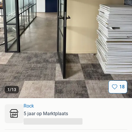
18
1
/
13
Rock
5 jaar op Marktplaats
...