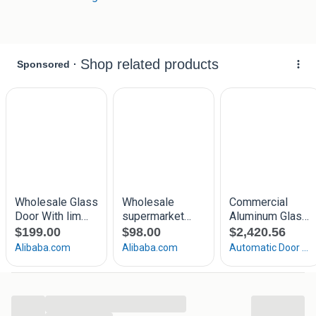
Zwart gepoedercoat stalen frame
Veiligheidsglas
Inclusief meerdere glazen deuren
Industriële “steel look” uitstraling
Professionele kwaliteit
Al Gedemonteerd
Ongeveer 60 m2
Toepassingen
...
Kantoor