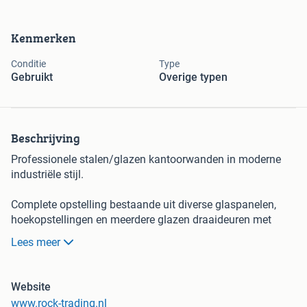
Kenmerken
Conditie
Type
Gebruikt
Overige typen
Beschrijving
Professionele stalen/glazen kantoorwanden in moderne
industriële stijl.
Complete opstelling bestaande uit diverse glaspanelen,
hoekopstellingen en meerdere glazen draaideuren met
zwart gepoedercoat frame. Ideaal voor het creëren van
Lees meer
kantoren, vergaderruimtes of spreekkamers zonder verlies
van lichtinval.
Website
Kenmerken
www.rock-trading.nl