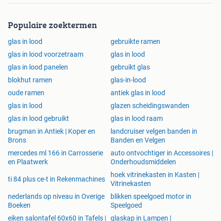
Populaire zoektermen
glas in lood
gebruikte ramen
glas in lood voorzetraam
glas in lood
glas in lood panelen
gebruikt glas
blokhut ramen
glas-in-lood
oude ramen
antiek glas in lood
glas in lood
glazen scheidingswanden
glas in lood gebruikt
glas in lood raam
brugman in Antiek | Koper en
landcruiser velgen banden in
Brons
Banden en Velgen
mercedes ml 166 in Carrosserie
auto ontvochtiger in Accessoires |
en Plaatwerk
Onderhoudsmiddelen
hoek vitrinekasten in Kasten |
ti 84 plus ce-t in Rekenmachines
Vitrinekasten
nederlands op niveau in Overige
blikken speelgoed motor in
Boeken
Speelgoed
eiken salontafel 60x60 in Tafels |
glaskap in Lampen |