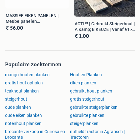
MASSIEF EIKEN PANELEN |
Meubelpanelen
ACTIE! | Gebruikt Steigerhout |
€ 56,00
Timmerpanelen | Paneel
A &amp; B KEUZE | Vanaf €1,-
€ 1,00
p/m
Populaire zoektermen
mango houten planken
Hout en Planken
gratis hout ophalen
eiken planken
teakhout planken
gebruikt hout planken
steigerhout
gratis steigerhout
oude planken
gebruikte steigerplanken
oude eiken planken
gebruikte planken
notenhout planken
steigerplanken
brocante verkoop in Curiosa en
nuffield tractor in Agrarisch |
Brocante
Tractoren