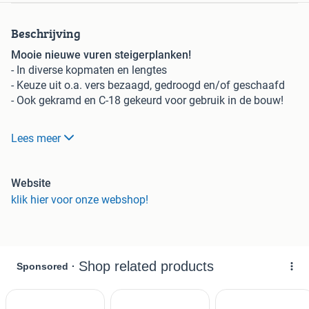
Beschrijving
Mooie nieuwe vuren steigerplanken!
- In diverse kopmaten en lengtes
- Keuze uit o.a. vers bezaagd, gedroogd en/of geschaafd
- Ook gekramd en C-18 gekeurd voor gebruik in de bouw!
PRIJZEN (incl. BTW):
Lees meer
Kopmaat:
20x195mm - €2,40 p/m1 - vers bezaagd
Website
26x193mm - €4,25 p/m1 - gedroogd + geschaafd
klik hier voor onze webshop!
30x195mm - €3,40 p/m1 - vers bezaagd
30x195mm - €3,75 p/m1 - bezaagd + gedroogd
32x200mm - €4,00 p/m1 - gekramd + C-18 gekeurd
Beschikbare lengtes (kan wisselen per kopmaat):
2m / 2,5m / 3m / 5m