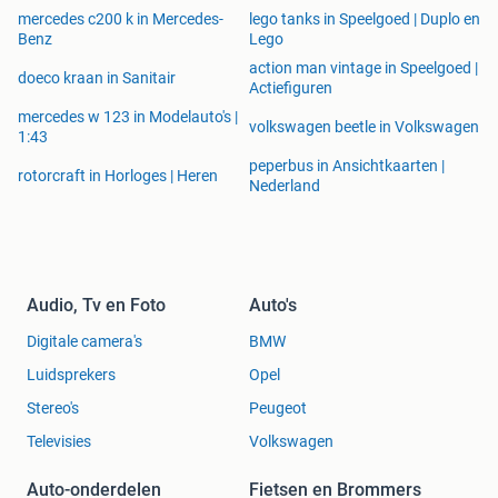
mercedes c200 k in Mercedes-
lego tanks in Speelgoed | Duplo en
Benz
Lego
action man vintage in Speelgoed |
doeco kraan in Sanitair
Actiefiguren
mercedes w 123 in Modelauto's |
volkswagen beetle in Volkswagen
1:43
peperbus in Ansichtkaarten |
rotorcraft in Horloges | Heren
Nederland
Audio, Tv en Foto
Auto's
Digitale camera's
BMW
Luidsprekers
Opel
Stereo's
Peugeot
Televisies
Volkswagen
Auto-onderdelen
Fietsen en Brommers