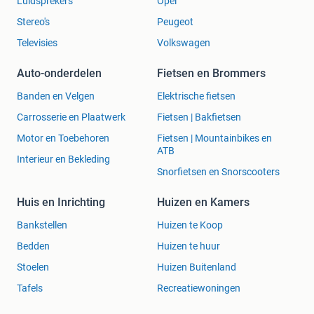
Luidsprekers
Opel
Stereo's
Peugeot
Televisies
Volkswagen
Auto-onderdelen
Fietsen en Brommers
Banden en Velgen
Elektrische fietsen
Carrosserie en Plaatwerk
Fietsen | Bakfietsen
Motor en Toebehoren
Fietsen | Mountainbikes en
ATB
Interieur en Bekleding
Snorfietsen en Snorscooters
Huis en Inrichting
Huizen en Kamers
Bankstellen
Huizen te Koop
Bedden
Huizen te huur
Stoelen
Huizen Buitenland
Tafels
Recreatiewoningen