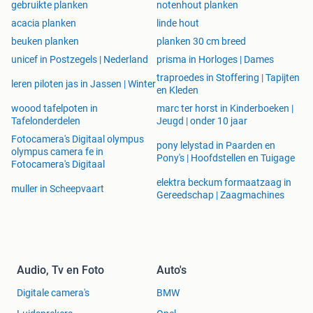
Amerikaans noten hout van topkwaliteit, direct uit voorraad
gebruikte planken
notenhout planken
leverbaar. Kom langs voor deskundig advies, scherpe
acacia planken
linde hout
prijzen en een breed assortiment fijnhout en interieurhout.
beuken planken
planken 30 cm breed
Specificaties
unicef in Postzegels | Nederland
prisma in Horloges | Dames
Benaming: Noten fijnhout | Noten planken | Walnoot
planken | Amerikaans noten planken | Geschaafde noten
traproedes in Stoffering | Tapijten
leren piloten jas in Jassen | Winter
en Kleden
planken
Houtsoort: Amerikaans noten
woood tafelpoten in
marc ter horst in Kinderboeken |
Tafelonderdelen
Jeugd | onder 10 jaar
Kwaliteit: Super Prime KD
Dikte netto geschaafd: 20x210mm
Fotocamera's Digitaal olympus
pony lelystad in Paarden en
olympus camera fe in
Lengte: zie keuzemenu
Pony's | Hoofdstellen en Tuigage
Fotocamera's Digitaal
Afwerking: rondom geschaafd
elektra beckum formaatzaag in
muller in Scheepvaart
Gereedschap | Zaagmachines
Audio, Tv en Foto
Auto's
Digitale camera's
BMW