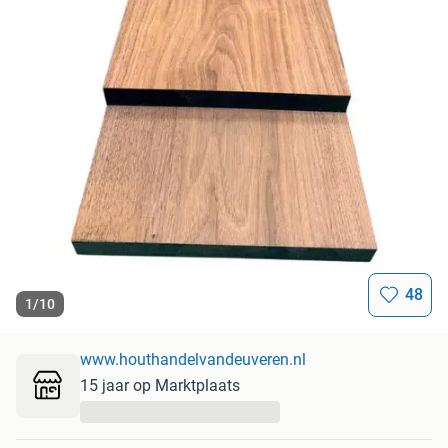
48
1
/
10
www.houthandelvandeuveren.nl
15 jaar op Marktplaats
...