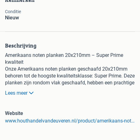
Conditie
Nieuw
Beschrijving
Amerikaans noten planken 20x210mm – Super Prime
kwaliteit
Onze Amerikaans noten planken geschaafd 20x210mm
behoren tot de hoogste kwaliteitsklasse: Super Prime. Deze
planken zijn rondom vlak geschaafd, hebben een prachtige
warme kleur en zijn vrijwel vrij van noesten. Hierdoor zijn
Lees meer
ze perfect geschikt voor hoogwaardige interieur- en
meubelprojecten.
Amerikaans Noten planken is een taai, hard timmerhout
Website
met een middelmatige relatieve dichtheid, matige buig- en
www.houthandelvandeuveren.nl/product/amerikaans-noten-planken-geschaafd-20x210mm/
kniksterkte en een lage stijfheid waarde. Amerikaans
notenhout heeft een mooie, donkerbruine kleur waardoor
het een luxe uitstraling heeft. Deze houtsoort is vast van