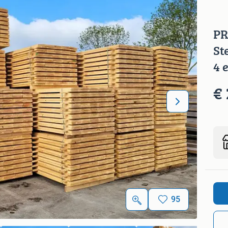
PR
St
4 
€ 
95