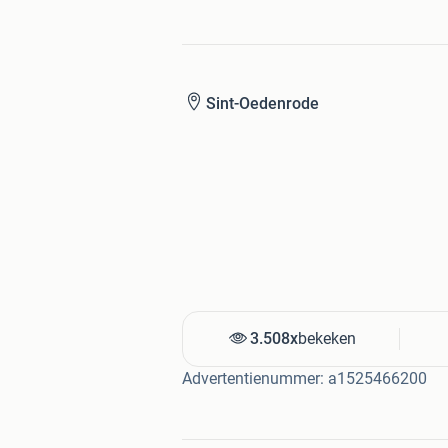
Het betreft hier sideboards
buiten de kern gezaagd
bevat spint hout
Sint-Oedenrode
kunnen meer / grotere kwasten 
Mooie kwaliteit
!
vers gezaagd
geen kopscheuren
geen wankanten
vaste noesten
kaarsrecht
maatvast
3.508x
bekeken
Meer info
info@houthandelsmetsers.nl
Advertentienummer: a1525466200
Tel 0413 - 472169
Of kom langs
Houthandel Smetsers