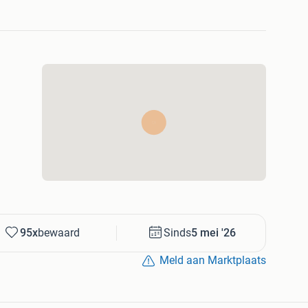
bevatten.
95x
bewaard
Sinds
5 mei '26
Meld aan Marktplaats