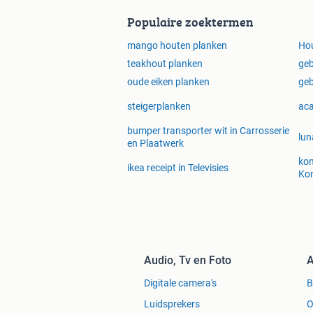
Populaire zoektermen
mango houten planken
Hou
teakhout planken
geb
oude eiken planken
geb
steigerplanken
aca
bumper transporter wit in Carrosserie
lun
en Plaatwerk
kon
ikea receipt in Televisies
Kon
Audio, Tv en Foto
A
Digitale camera's
Luidsprekers
O