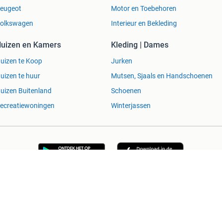
eugeot
Motor en Toebehoren
olkswagen
Interieur en Bekleding
uizen en Kamers
Kleding | Dames
uizen te Koop
Jurken
uizen te huur
Mutsen, Sjaals en Handschoenen
uizen Buitenland
Schoenen
ecreatiewoningen
Winterjassen
n Succesvol
Help en Info
Voorwaarden
Privacyverklar