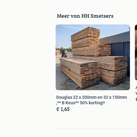
Ollandsweg 138
5491 XC Sint Oedenrode
Meer van HH Smetsers
Douglas 22 x 200mm en 32 x 150mm
,** B Keus** 50% korting!!
€ 1,65