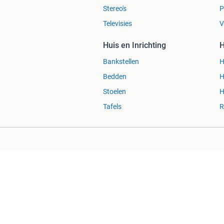
Stereo's
P
Televisies
V
Huis en Inrichting
H
Bankstellen
H
Bedden
H
Stoelen
H
Tafels
R
Blog
Marktplaats Zakelijk
Veilig e