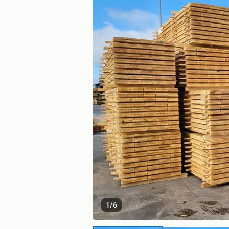
1
/
6