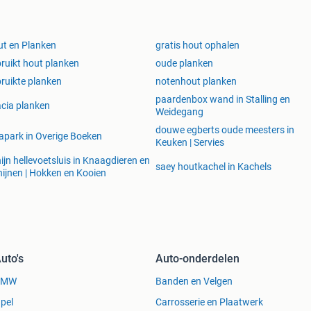
t en Planken
gratis hout ophalen
ruikt hout planken
oude planken
ruikte planken
notenhout planken
paardenbox wand in Stalling en
cia planken
Weidegang
douwe egberts oude meesters in
apark in Overige Boeken
Keuken | Servies
ijn hellevoetsluis in Knaagdieren en
saey houtkachel in Kachels
ijnen | Hokken en Kooien
uto's
Auto-onderdelen
BMW
Banden en Velgen
pel
Carrosserie en Plaatwerk