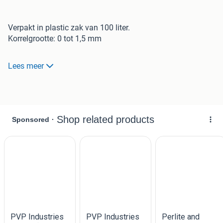
Verpakt in plastic zak van 100 liter.
Korrelgrootte: 0 tot 1,5 mm
2 volle zakken te koop, 20 euro per zak of 35 euro voor
Lees meer
allebei.
Is over van project.
Brandveilige isolatie voor afvullen van bijvoorbeeld
rookkanalen. Maar kan ook gebruik voor geluidsisolatie
van leidingschachten, of in de tuin.