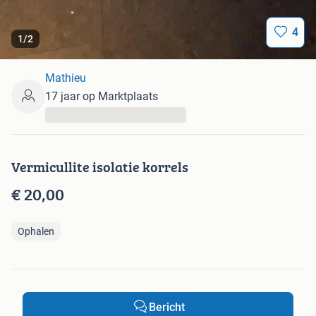
4
1
/
2
Mathieu
17 jaar op Marktplaats
...
Vermicullite isolatie korrels
€ 20,00
Ophalen
Bericht