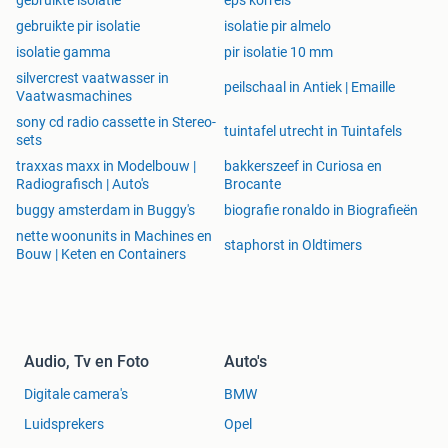
gebruikte isolatie
eps korrels
gebruikte pir isolatie
isolatie pir almelo
isolatie gamma
pir isolatie 10 mm
silvercrest vaatwasser in
peilschaal in Antiek | Emaille
Vaatwasmachines
sony cd radio cassette in Stereo-
tuintafel utrecht in Tuintafels
sets
traxxas maxx in Modelbouw |
bakkerszeef in Curiosa en
Radiografisch | Auto's
Brocante
buggy amsterdam in Buggy's
biografie ronaldo in Biografieën
nette woonunits in Machines en
staphorst in Oldtimers
Bouw | Keten en Containers
Audio, Tv en Foto
Auto's
Digitale camera's
BMW
Luidsprekers
Opel