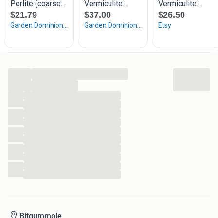
...
...
...
...
...
...
...
...
...
...
...
...
Bitgummole