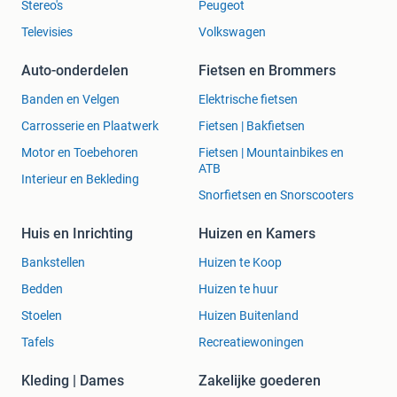
Stereo's
Peugeot
Televisies
Volkswagen
Auto-onderdelen
Fietsen en Brommers
Banden en Velgen
Elektrische fietsen
Carrosserie en Plaatwerk
Fietsen | Bakfietsen
Motor en Toebehoren
Fietsen | Mountainbikes en
ATB
Interieur en Bekleding
Snorfietsen en Snorscooters
Huis en Inrichting
Huizen en Kamers
Bankstellen
Huizen te Koop
Bedden
Huizen te huur
Stoelen
Huizen Buitenland
Tafels
Recreatiewoningen
Kleding | Dames
Zakelijke goederen