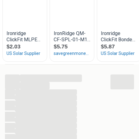
...
...
...
...
...
...
...
...
...
...
...