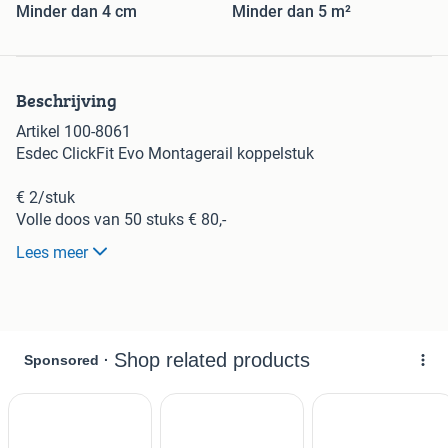
Minder dan 4 cm
Minder dan 5 m²
Beschrijving
Artikel 100-8061
Esdec ClickFit Evo Montagerail koppelstuk
€ 2/stuk
Volle doos van 50 stuks € 80,-
500 stuks beschikbaar
Lees meer
Bekijk ook mijn overige advertenties voor Esdec frame
artikelen. Als je iets nodig hebt wat er niet bijstaat laat ook
maar weten!