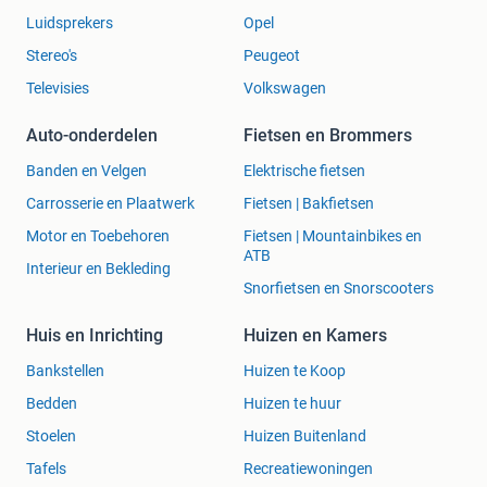
Luidsprekers
Opel
Stereo's
Peugeot
Televisies
Volkswagen
Auto-onderdelen
Fietsen en Brommers
Banden en Velgen
Elektrische fietsen
Carrosserie en Plaatwerk
Fietsen | Bakfietsen
Motor en Toebehoren
Fietsen | Mountainbikes en
ATB
Interieur en Bekleding
Snorfietsen en Snorscooters
Huis en Inrichting
Huizen en Kamers
Bankstellen
Huizen te Koop
Bedden
Huizen te huur
Stoelen
Huizen Buitenland
Tafels
Recreatiewoningen