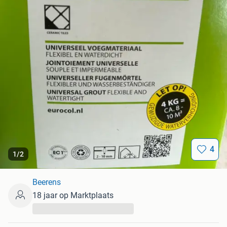
4
1
/
2
Beerens
18 jaar op Marktplaats
...