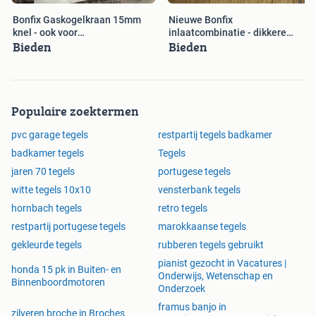
Bonfix Gaskogelkraan 15mm
Nieuwe Bonfix
knel - ook voor
inlaatcombinatie - dikkere
Bieden
Bieden
wateraansluitingen
leidingen
Populaire zoektermen
pvc garage tegels
restpartij tegels badkamer
badkamer tegels
Tegels
jaren 70 tegels
portugese tegels
witte tegels 10x10
vensterbank tegels
hornbach tegels
retro tegels
restpartij portugese tegels
marokkaanse tegels
gekleurde tegels
rubberen tegels gebruikt
pianist gezocht in Vacatures |
honda 15 pk in Buiten- en
Onderwijs, Wetenschap en
Binnenboordmotoren
Onderzoek
framus banjo in
zilveren broche in Broches