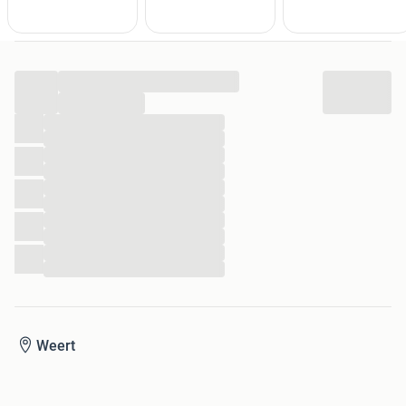
...
...
...
...
...
...
...
...
...
...
...
...
Weert