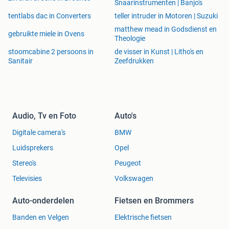
Snaarinstrumenten | Banjo's
tentlabs dac in Converters
teller intruder in Motoren | Suzuki
matthew mead in Godsdienst en
gebruikte miele in Ovens
Theologie
stoomcabine 2 persoons in
de visser in Kunst | Litho's en
Sanitair
Zeefdrukken
Audio, Tv en Foto
Auto's
Digitale camera's
BMW
Luidsprekers
Opel
Stereo's
Peugeot
Televisies
Volkswagen
Auto-onderdelen
Fietsen en Brommers
Banden en Velgen
Elektrische fietsen