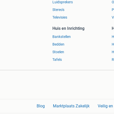
Luidsprekers
O
Stereo's
P
Televisies
V
Huis en Inrichting
H
Bankstellen
H
Bedden
H
Stoelen
H
Tafels
R
Blog
Marktplaats Zakelijk
Veilig e