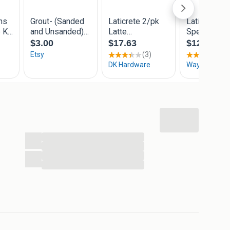
...
...
...
...