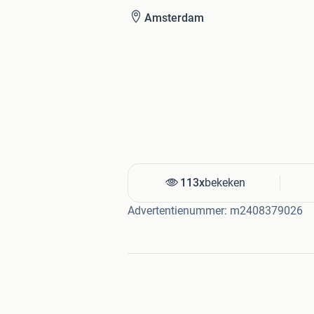
Amsterdam
113x
bekeken
Advertentienummer: m2408379026