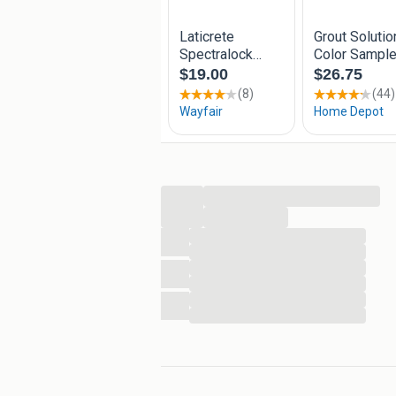
...
...
...
...
...
...
...
...