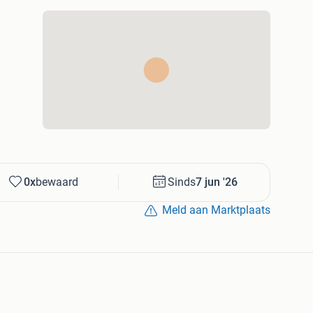
0x
bewaard
Sinds
7 jun '26
Meld aan Marktplaats