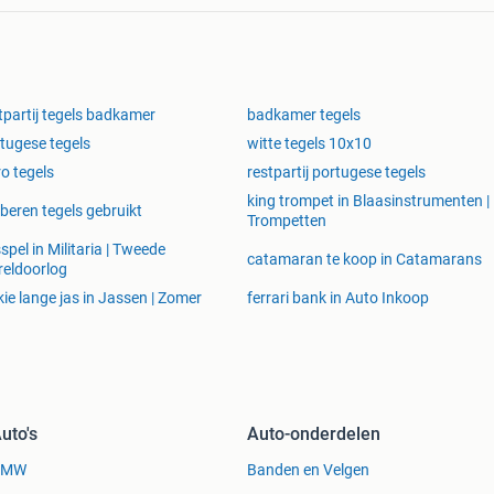
tpartij tegels badkamer
badkamer tegels
tugese tegels
witte tegels 10x10
ro tegels
restpartij portugese tegels
king trompet in Blaasinstrumenten |
beren tegels gebruikt
Trompetten
sspel in Militaria | Tweede
catamaran te koop in Catamarans
eldoorlog
kie lange jas in Jassen | Zomer
ferrari bank in Auto Inkoop
uto's
Auto-onderdelen
BMW
Banden en Velgen