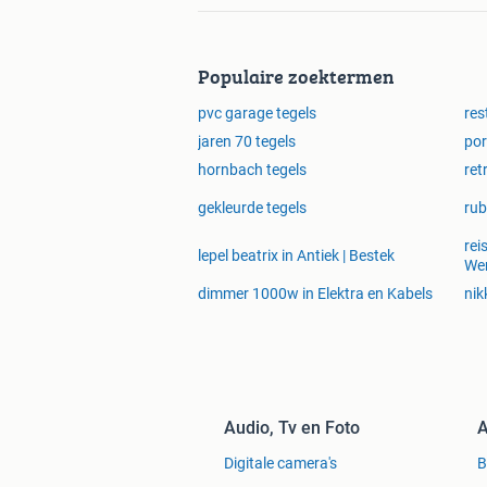
Populaire zoektermen
pvc garage tegels
res
jaren 70 tegels
por
hornbach tegels
ret
gekleurde tegels
rub
rei
lepel beatrix in Antiek | Bestek
Wer
dimmer 1000w in Elektra en Kabels
nik
Audio, Tv en Foto
A
Digitale camera's