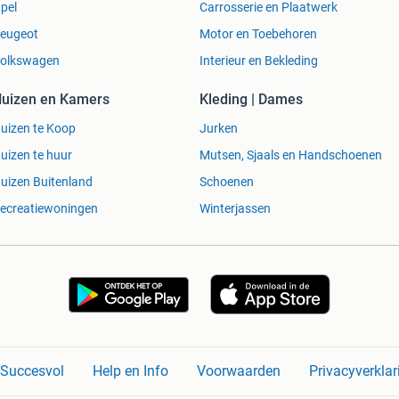
pel
Carrosserie en Plaatwerk
eugeot
Motor en Toebehoren
olkswagen
Interieur en Bekleding
uizen en Kamers
Kleding | Dames
uizen te Koop
Jurken
uizen te huur
Mutsen, Sjaals en Handschoenen
uizen Buitenland
Schoenen
ecreatiewoningen
Winterjassen
n Succesvol
Help en Info
Voorwaarden
Privacyverklar