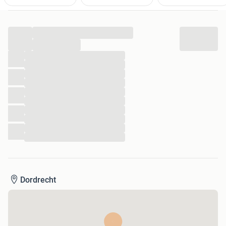
...
...
...
...
...
...
...
...
...
...
...
...
Dordrecht