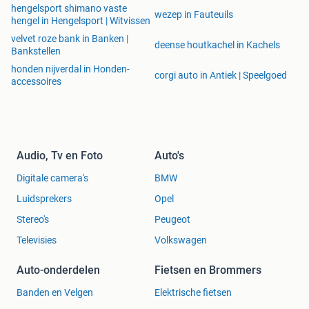
hengelsport shimano vaste
wezep in Fauteuils
hengel in Hengelsport | Witvissen
velvet roze bank in Banken |
deense houtkachel in Kachels
Bankstellen
honden nijverdal in Honden-
corgi auto in Antiek | Speelgoed
accessoires
Audio, Tv en Foto
Auto's
Digitale camera's
BMW
Luidsprekers
Opel
Stereo's
Peugeot
Televisies
Volkswagen
Auto-onderdelen
Fietsen en Brommers
Banden en Velgen
Elektrische fietsen