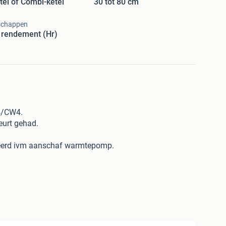
tel of Combi-ketel
30 tot 80 cm
schappen
 rendement (Hr)
4/CW4.
eurt gehad.
eerd ivm aanschaf warmtepomp.
atiepomp beschikbaar.