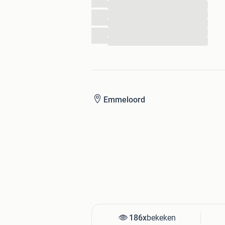
...
...
...
...
...
Emmeloord
186x
bekeken