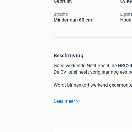
Gebruikt
Cv-ke
Breedte
Eigen
Minder dan 60 cm
Hoog
Beschrijving
Goed werkende Nefit BaseLine HRC2
De CV ketel heeft vorig jaar nog een b
Wordt binnenkort werkend gedemont
Eventueel ook nog een nieuwe circul
Lees meer