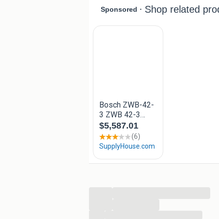
...
...
...