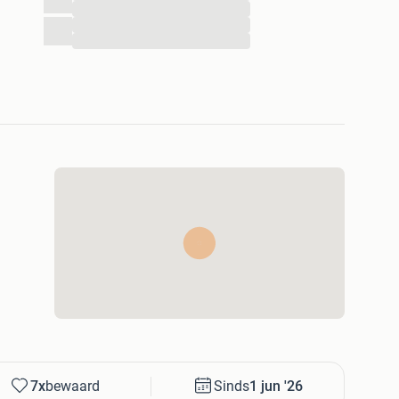
...
...
...
7x
bewaard
Sinds
1 jun '26