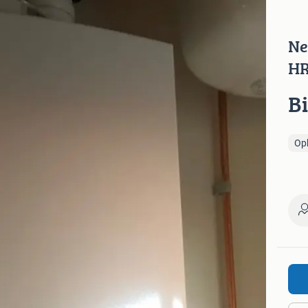
Ne
HR
B
Op