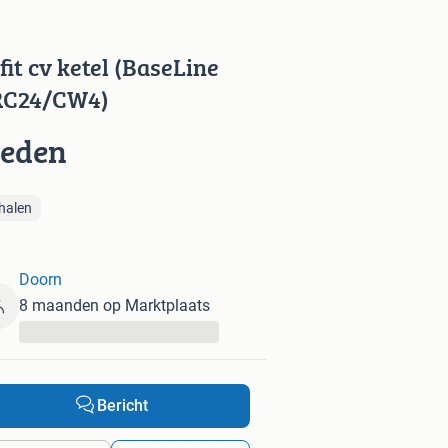
fit cv ketel (BaseLine
C24/CW4)
ieden
halen
Doorn
8 maanden op Marktplaats
...
Bericht