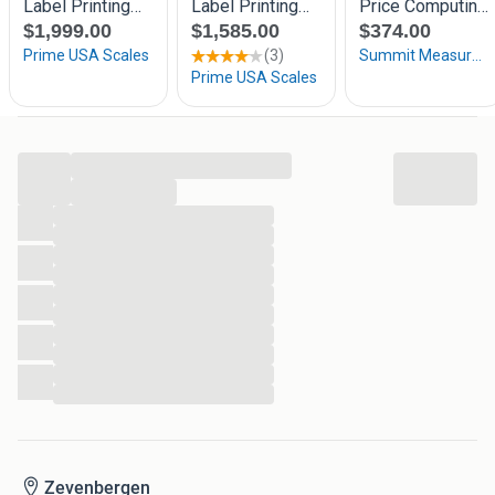
...
...
...
...
...
...
...
...
...
...
...
...
Zevenbergen