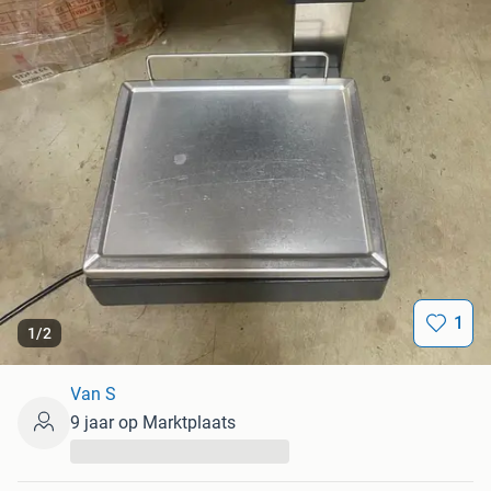
1
1
/
2
Van S
9 jaar op Marktplaats
...