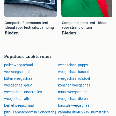
Compacte 2-persoons tent -
Compacte open tent - Ideaal
Ideaal voor festivals/camping
voor strand of tuin
Bieden
Bieden
Populaire zoektermen
pallet weegschaal
weegschaal puppy
vee weegschaal
weegschaal bascule
kitten weegschaal
weegschaal rolstoel
weegschaal geijkt
konijnen weegschaal
weegschaal onderdelen
muur weegschaal
weegschaal alfra
weegschaal dieren
berkel weegschaal
bascule weegschaal
pitbull amsterdam in Concerten |
yamaha dtx402k in Drumstellen