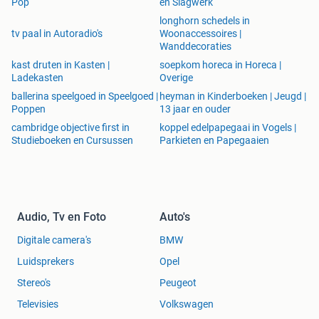
Pop
en Slagwerk
longhorn schedels in
tv paal in Autoradio's
Woonaccessoires |
Wanddecoraties
kast druten in Kasten |
soepkom horeca in Horeca |
Ladekasten
Overige
ballerina speelgoed in Speelgoed |
heyman in Kinderboeken | Jeugd |
Poppen
13 jaar en ouder
cambridge objective first in
koppel edelpapegaai in Vogels |
Studieboeken en Cursussen
Parkieten en Papegaaien
Audio, Tv en Foto
Auto's
Digitale camera's
BMW
Luidsprekers
Opel
Stereo's
Peugeot
Televisies
Volkswagen