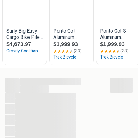
...
...
...
...
...
...
...
...
...
...