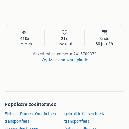
418x
21x
Sinds
bekeken
bewaard
30 jun '26
Advertentienummer: m2415709372
Meld aan Marktplaats
Populaire zoektermen
Fietsen | Dames | Omafietsen
gebruikte fietsen breda
transportfiets
transportfiets
leeuwarden fietsen
fietsen eindhoven