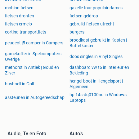
mobion fietsen
gazelle tour populair dames
fietsen dronten
fietsen geldrop
fietsen ermelo
gebruikt fietsen utrecht
cortina transportfiets
burgers
broodkast gebruikt in Kasten |
peugeot j5 camper in Campers
Buffetkasten
gamekoffer in Spelcomputers |
doos singles in Vinyl Singles
Overige
methorst in Antiek | Goud en
dashboard vw t6 in Interieur en
Zilver
Bekleding
hengel boot in Hengelsport |
bushnell in Golf
Algemeen
hp 14s-dq0100nd in Windows
assteunen in Autogereedschap
Laptops
Audio, Tv en Foto
Auto's