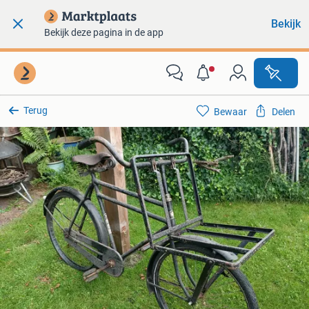
Bekijk
Bekijk deze pagina in de app
Terug
Bewaar
Delen