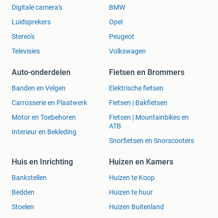
Digitale camera's
BMW
Luidsprekers
Opel
Stereo's
Peugeot
Televisies
Volkswagen
Auto-onderdelen
Fietsen en Brommers
Banden en Velgen
Elektrische fietsen
Carrosserie en Plaatwerk
Fietsen | Bakfietsen
Motor en Toebehoren
Fietsen | Mountainbikes en
ATB
Interieur en Bekleding
Snorfietsen en Snorscooters
Huis en Inrichting
Huizen en Kamers
Bankstellen
Huizen te Koop
Bedden
Huizen te huur
Stoelen
Huizen Buitenland