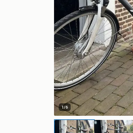
1
/
6