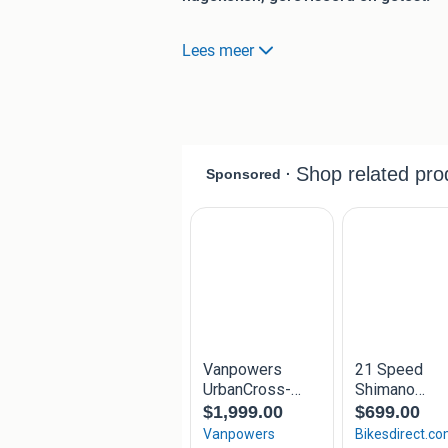
Basta! Bikes & Beans is hét fietscafé
Lees meer
centraal staan!
Specificaties:
Trommelremmen Shimano
Interne naafversnelling Shiman
Werkend licht voor (naafdynamo)
Dichte kettingkast
Verende zadelpen voor comfort
Nieuw: ketting, zadel, slot (AXA)
Compleet gereviseerd
Framemaat = 62
Wat krasjes, maar technisch per
Prijs: €250