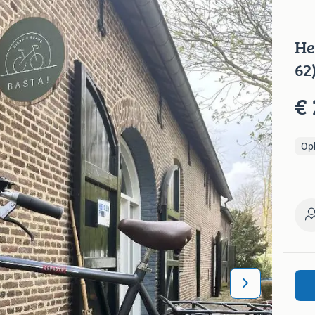
He
62
€
Op