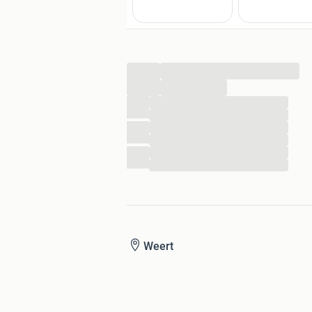
...
...
...
...
...
...
...
...
Weert