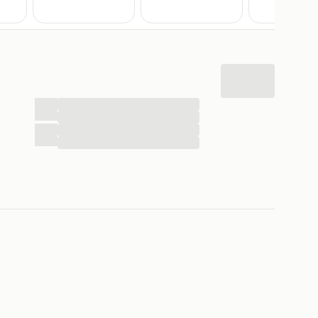
...
...
...
...