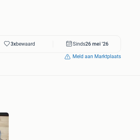
3x
bewaard
Sinds
26 mei '26
Meld aan Marktplaats