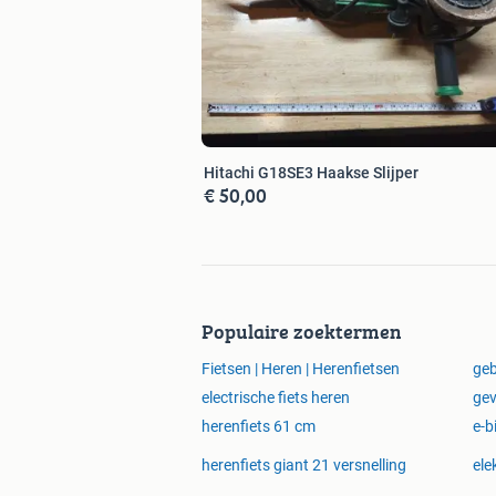
Hitachi G18SE3 Haakse Slijper
€ 50,00
Populaire zoektermen
Fietsen | Heren | Herenfietsen
geb
electrische fiets heren
gev
herenfiets 61 cm
e-b
herenfiets giant 21 versnelling
ele