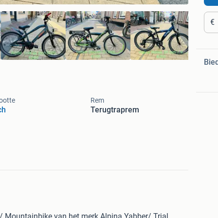
€
Bie
ootte
Rem
ch
Terugtraprem
/ Mountainbike van het merk Alpina Yabber/ Trial,