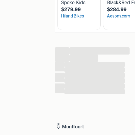
...
...
...
...
...
...
...
...
Montfoort