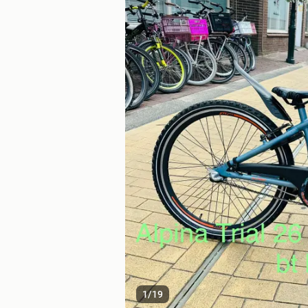
1
/
19