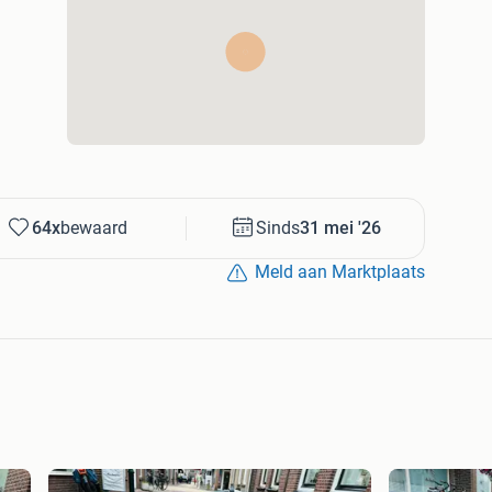
64x
bewaard
Sinds
31 mei '26
Meld aan Marktplaats