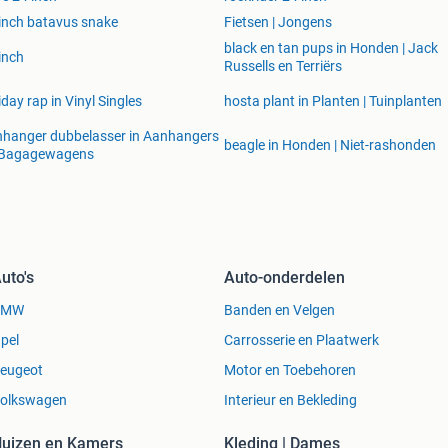
inch batavus snake
Fietsen | Jongens
black en tan pups in Honden | Jack
inch
Russells en Terriërs
iday rap in Vinyl Singles
hosta plant in Planten | Tuinplanten
hanger dubbelasser in Aanhangers
beagle in Honden | Niet-rashonden
 Bagagewagens
uto's
Auto-onderdelen
BMW
Banden en Velgen
pel
Carrosserie en Plaatwerk
eugeot
Motor en Toebehoren
olkswagen
Interieur en Bekleding
uizen en Kamers
Kleding | Dames