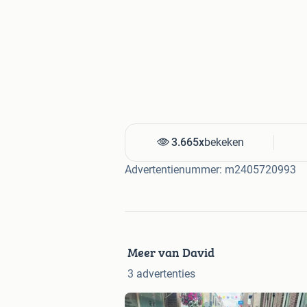
3.665x
bekeken
Advertentienummer: m2405720993
Meer van David
3 advertenties