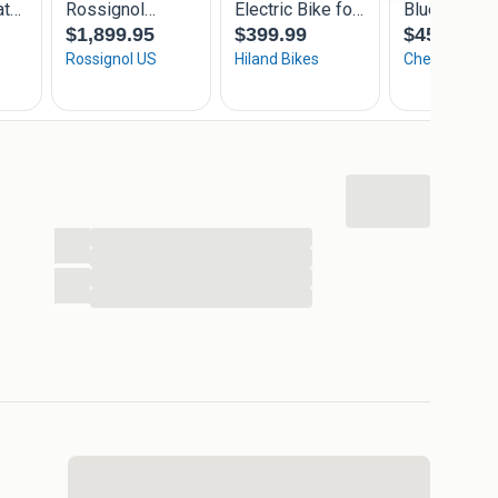
...
...
...
...