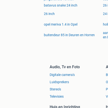
batavus snake 24 inch
26 
26 inch
24 
opel meriva 1.4 in Opel
hol
aan
buitendeur 85 in Deuren en Horren
en
Audio, Tv en Foto
A
Digitale camera's
Luidsprekers
O
Stereo's
P
Televisies
V
Huis en Inrichting
H