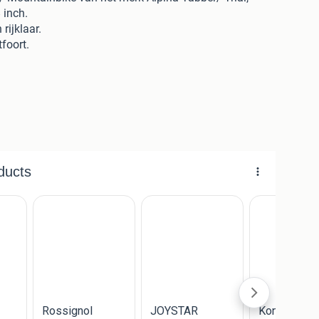
 inch.
rijklaar.
foort.
11-16:00 uur