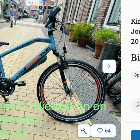
Ki
Jo
20
B
Op
64